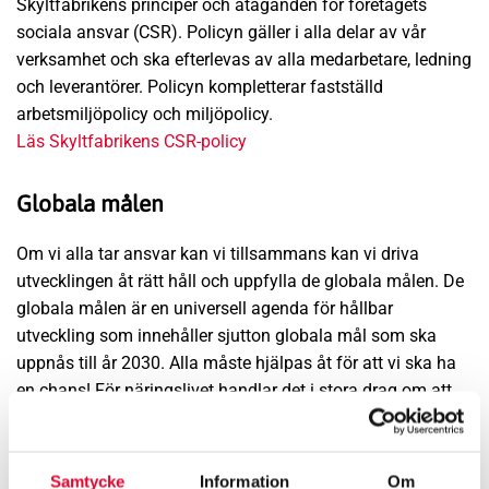
Skyltfabrikens principer och åtaganden för företagets
sociala ansvar (CSR). Policyn gäller i alla delar av vår
verksamhet och ska efterlevas av alla medarbetare, ledning
och leverantörer. Policyn kompletterar fastställd
arbetsmiljöpolicy och miljöpolicy.
Läs Skyltfabrikens CSR-policy
Globala målen
Om vi alla tar ansvar kan vi tillsammans kan vi driva
utvecklingen åt rätt håll och uppfylla de globala målen. De
globala målen är en universell agenda för hållbar
utveckling som innehåller sjutton globala mål som ska
uppnås till år 2030. Alla måste hjälpas åt för att vi ska ha
en chans! För näringslivet handlar det i stora drag om att
driva företag på ett ansvarsfullt och hållbart sätt som tar
hänsyn till sociala, miljömässiga och ekonomiska faktorer i
företagets verksamhet i alla led.
Läs mer om de globala
Samtycke
Information
Om