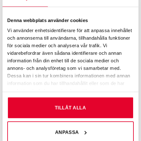
målen
Skyltfabriken har valt att arbeta med 4 av
Denna webbplats använder cookies
Vi använder enhetsidentifierare för att anpassa innehållet
målen:
och annonserna till användarna, tillhandahålla funktioner
för sociala medier och analysera vår trafik. Vi
3 – God hälsa och välbefinnande
vidarebefordrar även sådana identifierare och annan
information från din enhet till de sociala medier och
På Skyltfabriken arbetar vi systematiskt med arbetsmiljö
annons- och analysföretag som vi samarbetar med.
Dessa kan i sin tur kombinera informationen med annan
och hälsofrågor. Vi tror på förebyggande friskvård och
information som du har tillhandahållit eller som de har
främjar fysisk rörelse genom att möjliggöra
samlat in när du har använt deras tjänster.
individanpassad träning genom att erbjuda alla anställda
friskvårdsbidrag. Skyltfabriken genomför även
gemensamma träningsaktiviteter under arbetstid för att
TILLÅT ALLA
stärka teamkänslan. En god fysik motverkar stress och
psykisk ohälsa.
ANPASSA