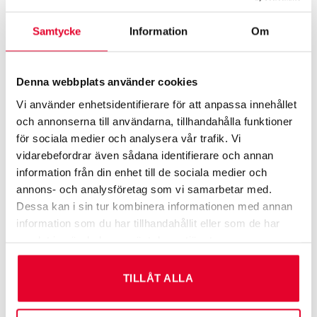
Samtycke
Information
Om
Denna webbplats använder cookies
Vi använder enhetsidentifierare för att anpassa innehållet
och annonserna till användarna, tillhandahålla funktioner
för sociala medier och analysera vår trafik. Vi
vidarebefordrar även sådana identifierare och annan
information från din enhet till de sociala medier och
Tre viktiga skyltar på
annons- och analysföretag som vi samarbetar med.
Dessa kan i sin tur kombinera informationen med annan
byggarbetsplatsen
information som du har tillhandahållit eller som de har
samlat in när du har använt deras tjänster.
TILLÅT ALLA