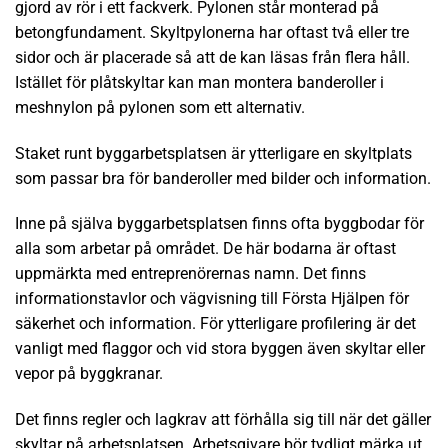
gjord av rör i ett fackverk. Pylonen står monterad på
betongfundament. Skyltpylonerna har oftast två eller tre
sidor och är placerade så att de kan läsas från flera håll.
Istället för plåtskyltar kan man montera banderoller i
meshnylon på pylonen som ett alternativ.
Staket runt byggarbetsplatsen är ytterligare en skyltplats
som passar bra för banderoller med bilder och information.
Inne på själva byggarbetsplatsen finns ofta byggbodar för
alla som arbetar på området. De här bodarna är oftast
uppmärkta med entreprenörernas namn. Det finns
informationstavlor och vägvisning till Första Hjälpen för
säkerhet och information. För ytterligare profilering är det
vanligt med flaggor och vid stora byggen även skyltar eller
vepor på byggkranar.
Det finns regler och lagkrav att förhålla sig till när det gäller
skyltar på arbetsplatsen. Arbetsgivare bör tydligt märka ut