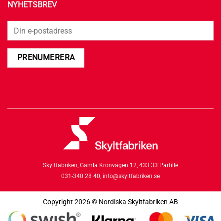
NYHETSBREV
Skyltfabriken,
Gamla Kronvägen 12,
433 33 Partille
031-340 28 40,
info@skyltfabriken.se
Copyright 2026 © Nordiska Skyltfabriken AB