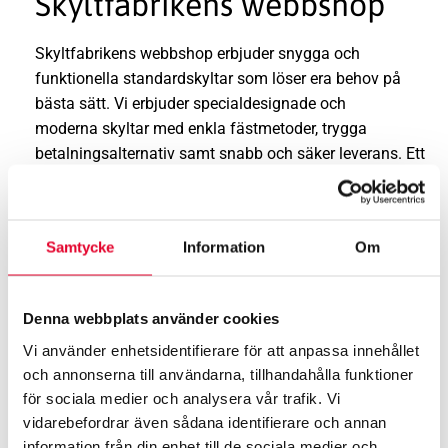
Skyltfabrikens webbshop
Skyltfabrikens webbshop erbjuder snygga och
funktionella standardskyltar som löser era behov på
bästa sätt. Vi erbjuder specialdesignade och
moderna skyltar med enkla fästmetoder, trygga
betalningsalternativ samt snabb och säker leverans. Ett
sammanhållet och stilrent uttryck gör det lätt
att kombinera skyltar från olika kategorier och samtidigt
behålla ett enhetligt intryck. Skyltarna produceras i
Samtycke
Information
Om
Partille utanför Göteborg med omsorg om detaljer och
finish,
kontakta oss
för mer information.
Denna webbplats använder cookies
Välkommen att botanisera bland våra skyltar!
Vi använder enhetsidentifierare för att anpassa innehållet
och annonserna till användarna, tillhandahålla funktioner
för sociala medier och analysera vår trafik. Vi
TA MIG TILL WEBBSHOPEN
vidarebefordrar även sådana identifierare och annan
information från din enhet till de sociala medier och