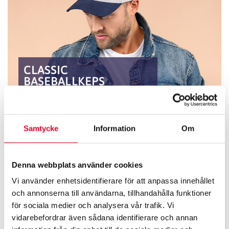
CLASSIC
BASEBALLKEPS
En prisvärd modell med
mycket bra passform och
Samtycke
Information
Om
valbar i över 30 färger.
Denna webbplats använder cookies
Vi använder enhetsidentifierare för att anpassa innehållet
och annonserna till användarna, tillhandahålla funktioner
för sociala medier och analysera vår trafik. Vi
Termosmuggar
vidarebefordrar även sådana identifierare och annan