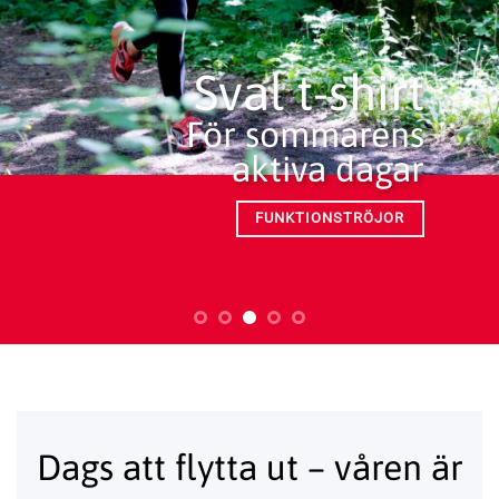
Sval t-shirt
För sommarens
aktiva dagar
FUNKTIONSTRÖJOR
Dags att flytta ut – våren är