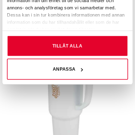
information från din enhet till de sociala medier och
Praktiska termosmuggar som håller drycker varma och
annons- och analysföretag som vi samarbetar med.
kalla i olika storlekar.
Dessa kan i sin tur kombinera informationen med annan
information som du har tillhandahållit eller som de har
samlat in när du har använt deras tjänster.
TILLÅT ALLA
ANPASSA