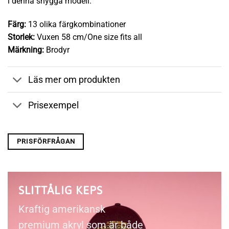
i denna snygga modell.
Färg:
13 olika färgkombinationer
Storlek:
Vuxen 58 cm/One size fits all
Märkning:
Brodyr
Läs mer om produkten
Prisexempel
PRISFÖRFRÅGAN
SLITTÅLIG KEPS
Kraftig amerikansk
premium akryl som är både