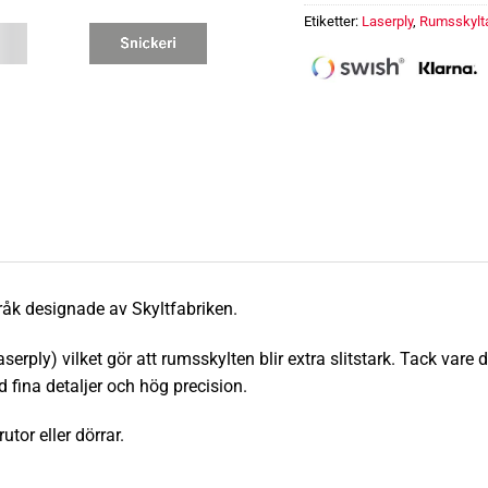
Etiketter:
Laserply
,
Rumsskylt
Rumsskylt - Snickeri mängd
pråk designade av Skyltfabriken.
erply) vilket gör att rumsskylten blir extra
slitstark
.
Tack vare d
 fina detaljer och hög precision.
tor eller dörrar.