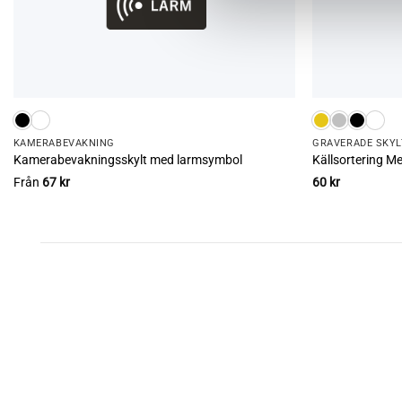
KAMERA­­­BEVAKNING
GRAVERADE SKYL
Kamerabevakningsskylt med larmsymbol
Källsortering M
Från
67
kr
60
kr