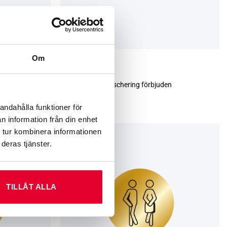
Om
TRIVSEL­SKYLTAR
ish
Trivselskylt – Affischering förbjuden
99
kr
andahålla funktioner för
n information från din enhet
 tur kombinera informationen
deras tjänster.
TILLÅT ALLA