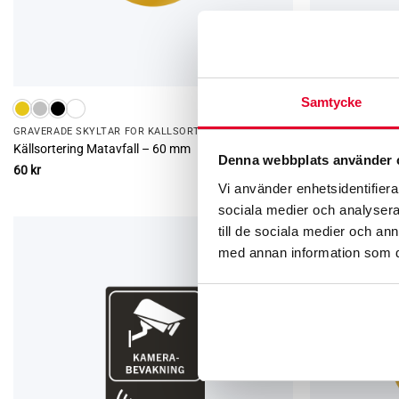
Samtycke
GRAVERADE SKYLTAR FÖR KÄLLSORTERING
TRIVSEL­SKYLTAR
Källsortering Matavfall – 60 mm
Trivselskylt – D
Denna webbplats använder 
60
kr
99
kr
Vi använder enhetsidentifierar
sociala medier och analysera 
till de sociala medier och a
med annan information som du 