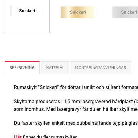
BESKRIVNING
MATERIAL
MONTERINGSANVISNINGAR
Rumsskylt ”Snickeri” för dörrar i unikt och stilrent forms
Skyltarna produceras i 1,5 mm lasergraverad hårdplast (las
som inomhus.
Med lasergravyr får du en hållbar skylt med
Du fäster skylten enkelt med dubbelhäftande tejp på glasru
Här
finner du fler rumsskyltar.