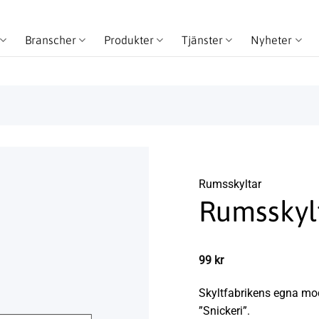
Branscher
Produkter
Tjänster
Nyheter
Rums­skyltar
Rumsskylt
99
kr
Skyltfabrikens egna mo
”Snickeri”.