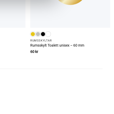
RUMS­SKYLTAR
Rumsskylt Toalett unisex – 60 mm
60
kr