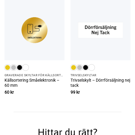
GRAVERADE SKYLTAR FÖR KÄLLSORTERING
TRIVSEL­SKYLTAR
Källsortering Småelektronik –
Trivselskylt – Dörrförsäljning nej
60 mm
tack
60
kr
99
kr
Hittar du rätt?