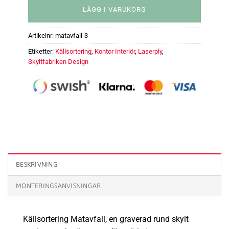
LÄGG I VARUKORG
Artikelnr:
matavfall-3
Etiketter:
Källsortering
,
Kontor Interiör
,
Laserply
,
Skyltfabriken Design
Källsortering Matavfall - 60 mm mängd
BESKRIVNING
MONTERINGSANVISNINGAR
Källsortering Matavfall, en graverad rund skylt