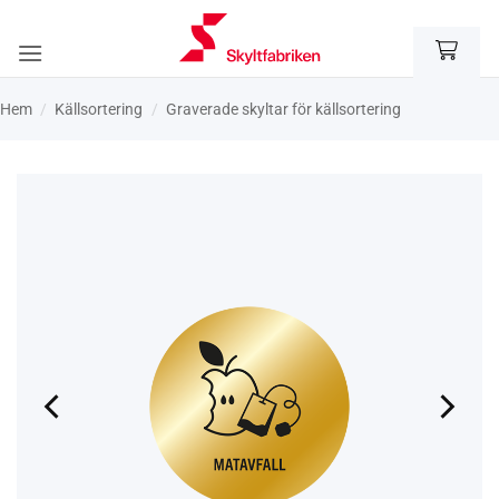
Skip
to
content
Hem
/
Käll­sortering
/
Graverade skyltar för källsortering