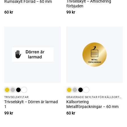
Trivselskylt – Affischering
Rumsskylt Förråd – 60 mm
förbjuden
60
kr
99
kr
TRIVSEL­SKYLTAR
GRAVERADE SKYLTAR FÖR KÄLLSORTERING
Trivselskylt – Dörren är larmad
Källsortering
1
Metallförpackningar – 60 mm
99
kr
60
kr