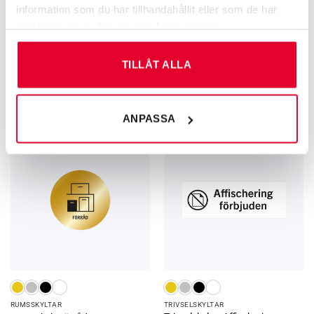
information som du har tillhandahållit eller som de har
samlat in när du har använt deras tjänster.
GRAVERADE SKYLTAR FÖR KÄLLSORTERING
GRAVERADE SKYLTAR FÖR KÄLLSORTERING
TILLÅT ALLA
Källsortering
Källsortering Färgpatroner – 60
Plastförpackningar – 60 mm
mm
60
kr
60
kr
ANPASSA
RUMS­SKYLTAR
TRIVSEL­SKYLTAR