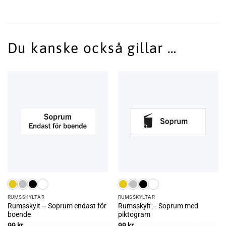
Du kanske också gillar …
RUMS­SKYLTAR
RUMS­SKYLTAR
Rumsskylt – Soprum endast för
Rumsskylt – Soprum med
boende
piktogram
99
kr
99
kr