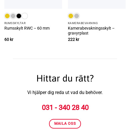
RUMS­SKYLTAR
KAMERA­­­BEVAKNING
Kamerabevakningsskylt –
Rumsskylt RWC – 60 mm
gravyrplast
60
kr
222
kr
Hittar du rätt?
Vi hjälper dig reda ut vad du behöver.
031 - 340 28 40
MAILA OSS