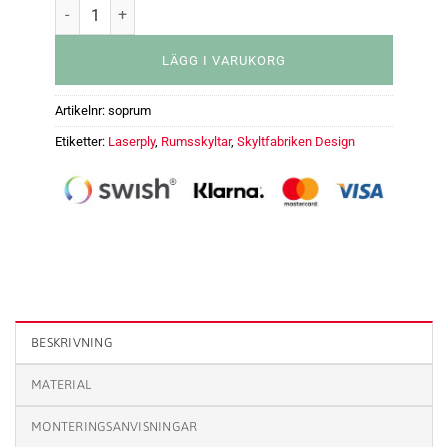
LÄGG I VARUKORG
Artikelnr:
soprum
Etiketter:
Laserply
,
Rumsskyltar
,
Skyltfabriken Design
Rumsskylt - Soprum mängd
BESKRIVNING
MATERIAL
MONTERINGSANVISNINGAR