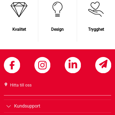
Kvalitet
Design
Trygghet
Hitta till oss
Kundsupport