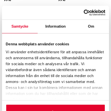
Relaterade produkter
Samtycke
Information
Om
Denna webbplats använder cookies
Vi använder enhetsidentifierare för att anpassa innehållet
och annonserna till användarna, tillhandahålla funktioner
för sociala medier och analysera vår trafik. Vi
vidarebefordrar även sådana identifierare och annan
information från din enhet till de sociala medier och
annons- och analysföretag som vi samarbetar med.
Dessa kan i sin tur kombinera informationen med annan
information som du har tillhandahållit eller som de har
GRAVERADE SKYLTAR FÖR KÄLLSORTERING
TRIVSEL­SKYLTAR
Källsortering Färgpatroner – 60
Trivselskylt – Dörren är larmad
samlat in när du har använt deras tjänster.
mm
1
60
kr
99
kr