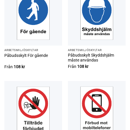
ARBETSMILJÖ­­SKYLTAR
ARBETSMILJÖ­­SKYLTAR
Påbudsskylt Skyddshjälm
Påbudsskylt För gående
måste användas
Från
108
kr
Från
108
kr