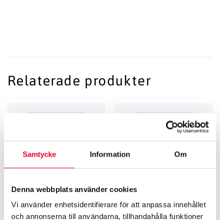
Relaterade produkter
Samtycke
Information
Om
Denna webbplats använder cookies
Vi använder enhetsidentifierare för att anpassa innehållet
ARBETSMILJÖ­­SKYLTAR
ARBETSMILJÖ­­SKYLTAR
och annonserna till användarna, tillhandahålla funktioner
Påbudsskylt Skyddskläder
Förbudsskylt Rökning förbjuden