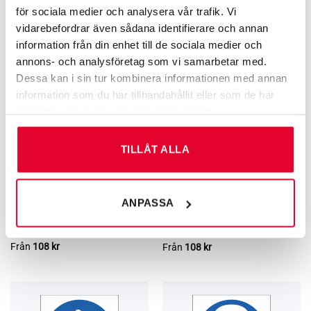
måste användas
för sociala medier och analysera vår trafik. Vi
Från
108
kr
Från
108
kr
vidarebefordrar även sådana identifierare och annan
information från din enhet till de sociala medier och
annons- och analysföretag som vi samarbetar med.
Dessa kan i sin tur kombinera informationen med annan
information som du har tillhandahållit eller som de har
samlat in när du har använt deras tjänster.
TILLÅT ALLA
ANPASSA
ARBETSMILJÖ­­SKYLTAR
ARBETSMILJÖ­­SKYLTAR
Förbudsskylt Gångtrafik
Påbudsskylt Hörselskydd måste
förbjuden
användas
Från
108
kr
Från
108
kr