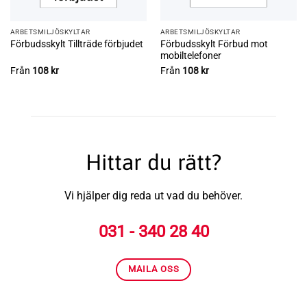
ARBETSMILJÖ­­SKYLTAR
ARBETSMILJÖ­­SKYLTAR
Förbudsskylt Förbud mot
Förbudsskylt Tillträde förbjudet
mobiltelefoner
Från
108
kr
Från
108
kr
Hittar du rätt?
Vi hjälper dig reda ut vad du behöver.
031 - 340 28 40
MAILA OSS