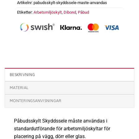
Artikelnr:
pabudsskylt-skyddssele-maste-anvandas
Etiketter:
Arbetsmiljöskylt
,
Dibond
,
Påbud
Påbudsskylt Skyddssele måste användas mängd
BESKRIVNING
MATERIAL
MONTERINGSANVISNINGAR
Påbudsskylt Skyddssele måste användas i
standardutförande för arbetsmiljöskyltar för
placering på vägg, dörr eller glas.