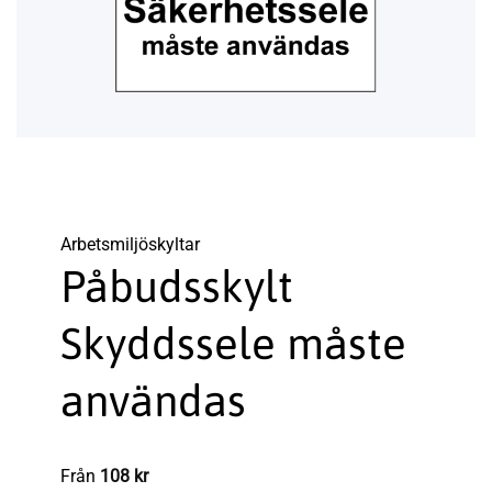
Arbetsmiljö­­skyltar
Påbudsskylt
Skyddssele måste
användas
Från
108
kr