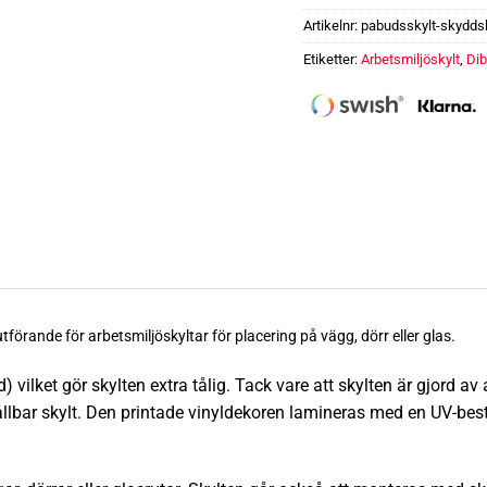
Artikelnr:
pabudsskylt-skydd
Etiketter:
Arbetsmiljöskylt
,
Di
Påbudsskylt Skyddshandskar
tförande för arbetsmiljöskyltar för placering på vägg, dörr eller glas.
vilket gör skylten extra
tålig.
Tack vare att skylten är gjord a
hållbar skylt. Den printade vinyldekoren lamineras med en UV-be