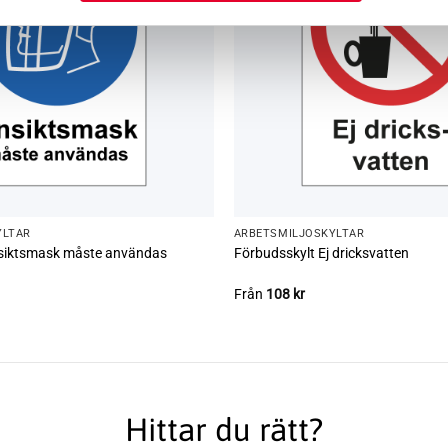
YLTAR
ARBETSMILJÖ­­SKYLTAR
siktsmask måste användas
Förbudsskylt Ej dricksvatten
Från
108
kr
Hittar du rätt?