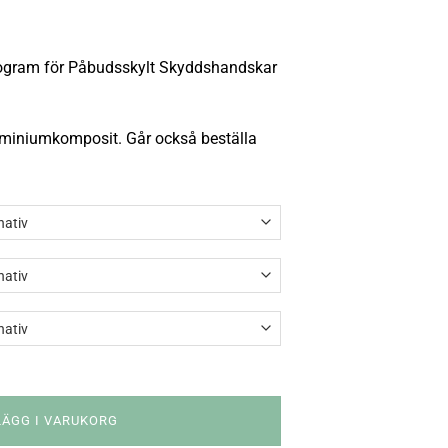
togram för Påbudsskylt Skyddshandskar
uminiumkomposit. Går också beställa
LÄGG I VARUKORG