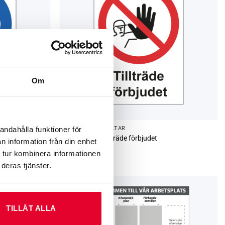
Om
andahålla funktioner för
ARBETSMILJÖ­­SKYLTAR
Förbudsskylt Tillträde förbjudet
användas
n information från din enhet
Från
108
kr
 tur kombinera informationen
deras tjänster.
Ny
TILLÅT ALLA