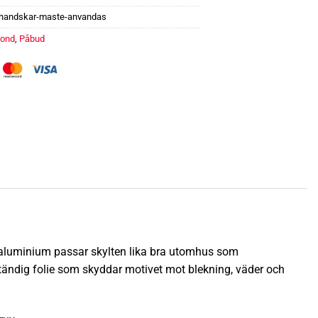
shandskar-maste-anvandas
bond
,
Påbud
 måste användas mängd
v aluminium passar skylten lika bra utomhus som
ständig folie som skyddar motivet mot blekning, väder och