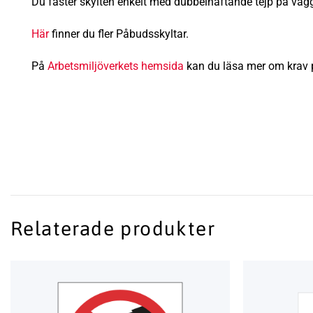
Du fäster skylten enkelt med dubbelhäftande tejp på vägga
Här
finner du fler Påbudsskyltar.
På
Arbetsmiljöverkets hemsida
kan du läsa mer om krav p
Relaterade produkter