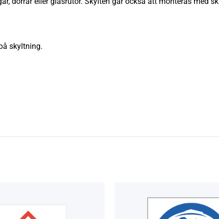
r, dörrar eller glasrutor. Skylten går också att monteras med sk
å skyltning.