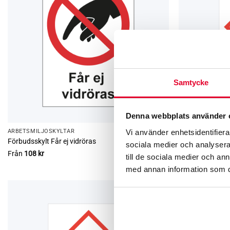
Samtycke
Denna webbplats använder 
Vi använder enhetsidentifierar
ARBETSMILJÖ­­SKYLTAR
ARBETSMILJÖ­­SK
Förbudsskylt Får ej vidröras
Varningsskylt G
sociala medier och analysera 
Från
108
kr
Från
108
kr
till de sociala medier och a
med annan information som du 