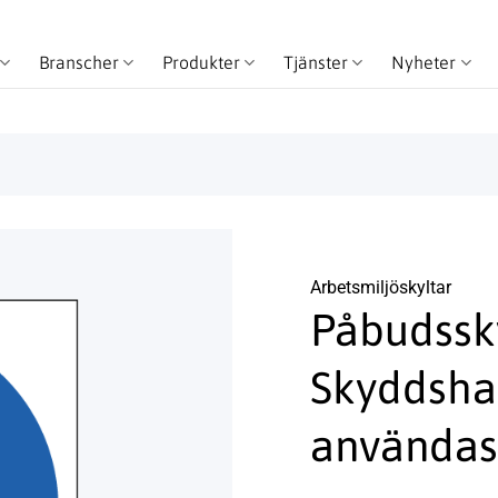
Branscher
Produkter
Tjänster
Nyheter
Arbetsmiljö­­skyltar
Påbudssk
Skyddsha
användas