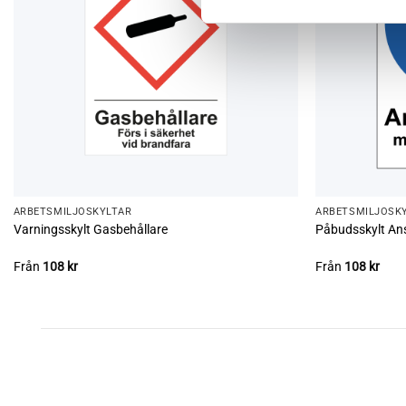
ARBETSMILJÖ­­SKYLTAR
ARBETSMILJÖ­­SK
Varningsskylt Gasbehållare
Påbudsskylt An
Från
108
kr
Från
108
kr