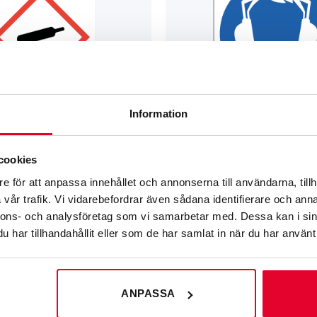
Information
cookies
e för att anpassa innehållet och annonserna till användarna, tillh
YLTAR
ARBETSMILJÖ­­SKYLTAR
aser
Påbudsskylt Hörselskydd måste 
vår trafik. Vi vidarebefordrar även sådana identifierare och anna
Från
108
kr
nnons- och analysföretag som vi samarbetar med. Dessa kan i sin
har tillhandahållit eller som de har samlat in när du har använt 
ANPASSA