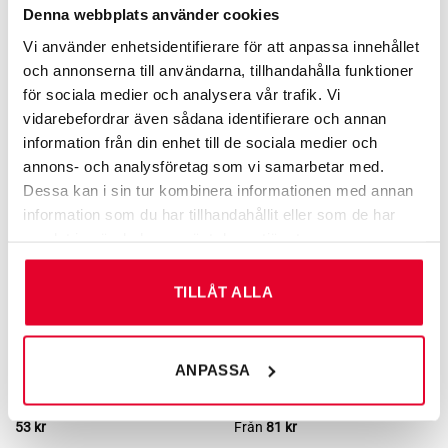
Denna webbplats använder cookies
KÄLL­SORTERING
KÄLL­SORTERING
Källsorteringsskyltar
Källsorteringsskyltar
Vi använder enhetsidentifierare för att anpassa innehållet
Skyltfabriken Design Batterier
Skyltfabriken Design Elavfall
och annonserna till användarna, tillhandahålla funktioner
Från
81
kr
Från
81
kr
för sociala medier och analysera vår trafik. Vi
vidarebefordrar även sådana identifierare och annan
information från din enhet till de sociala medier och
annons- och analysföretag som vi samarbetar med.
Dessa kan i sin tur kombinera informationen med annan
information som du har tillhandahållit eller som de har
samlat in när du har använt deras tjänster.
TILLÅT ALLA
ANPASSA
KÄLL­SORTERING
KÄLL­SORTERING
Sorteringsguider Skyltfabriken
Källsorteringsskyltar
Matavfall
SkyltfabrikenDesign Matavfall
53
kr
Från
81
kr