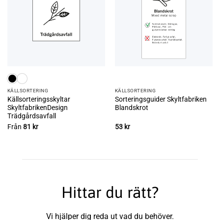
KÄLL­SORTERING
KÄLL­SORTERING
Källsorteringsskyltar
Sorteringsguider Skyltfabriken
SkyltfabrikenDesign
Blandskrot
Trädgårdsavfall
Från
81
kr
53
kr
Hittar du rätt?
Vi hjälper dig reda ut vad du behöver.