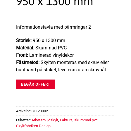
950 x 1300 mm
Informationstavla med pärmringar 2
Storlek:
950 x 1300 mm
Material:
Skummad PVC
Front:
Laminerad vinyldekor
Fästmetod:
Skylten monteras med skruv eller
buntband på staket, levereras utan skruvhål.
BEGÄR OFFERT
Artikelnr:
31120002
Etiketter:
Arbetsmiljöskylt
,
Faktura
,
skummad pvc
,
Skyltfabriken Design