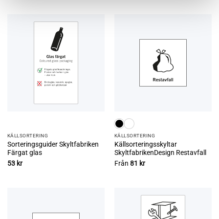
KÄLL­SORTERING
KÄLL­SORTERING
Sorteringsguider Skyltfabriken
Källsorteringsskyltar
Färgat glas
SkyltfabrikenDesign Restavfall
53
kr
Från
81
kr