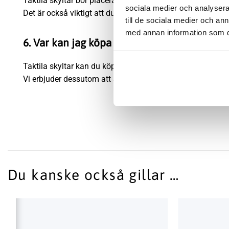
Taktila skyltar bör placeras på en höjd av cirka 1,4 meter för
sociala medier och analysera 
Det är också viktigt att du monterar skyltarna på strategi
till de sociala medier och a
med annan information som du 
6. Var kan jag köpa taktila skyltar?
Taktila skyltar kan du köpa i Skyltfabrikens webbshop där
Vi erbjuder dessutom att anpassade lösningar för företag
Du kanske också gillar …