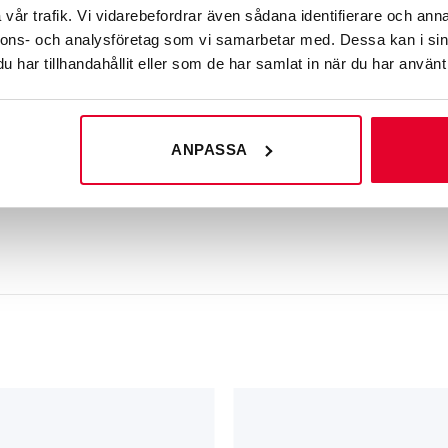
 att vara lättillgängliga för alla, inklusive personer i rullstol.
vår trafik. Vi vidarebefordrar även sådana identifierare och anna
ska platser i fastigheten, som vid ingångar och hissar.
nnons- och analysföretag som vi samarbetar med. Dessa kan i sin
har tillhandahållit eller som de har samlat in när du har använt 
 vi erbjuder ett standardsortiment med universell design.
ANPASSA
 med unika piktogram som uppfyller tillgänglighetskrav.