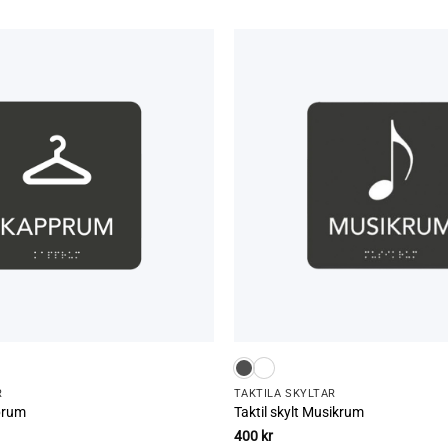
R
TAKTILA SKYLTAR
pprum
Taktil skylt Musikrum
400
kr