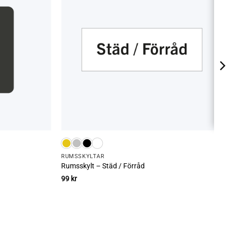
RUMS­SKYLTAR
Rumsskylt – Städ / Förråd
99
kr