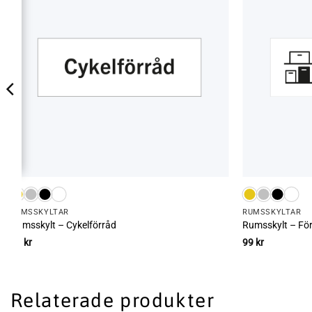
RUMS­SKYLTAR
RUMS­SKYLTAR
Rumsskylt – Cykelförråd
Rumsskylt – Fö
99
kr
99
kr
Relaterade produkter