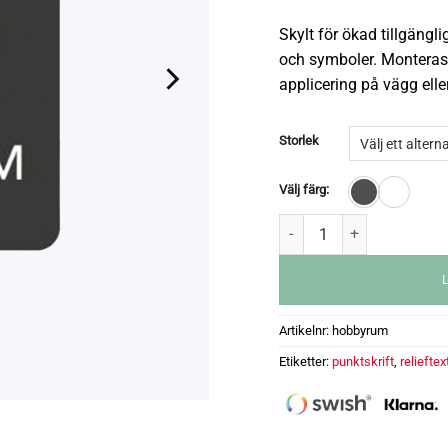
Skylt för ökad tillgängli
och symboler. Monteras
applicering på vägg eller
Storlek
Välj färg:
Artikelnr:
hobbyrum
Etiketter:
punktskrift
,
relieftex
Taktil skylt Hobbyrum mängd