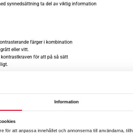
ed synnedsättning ta del av viktig information
s kontrasterande färger i kombination
ått eller vitt.
a kontrastkraven för att på så sätt
igt.
lig miljö?
glagen kräver att offentliga miljöer ska vara tillgängliga för al
Information
s på viktiga platser som WC och hissar.
cookies
e för att anpassa innehållet och annonserna till användarna, tillh