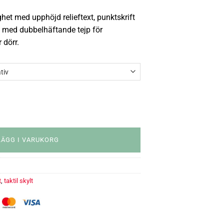
ghet med upphöjd relieftext, punktskrift
 med dubbelhäftande tejp för
 dörr.
LÄGG I VARUKORG
t
,
taktil skylt