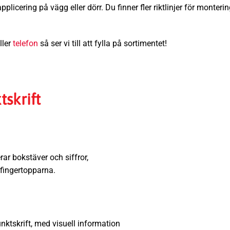
licering på vägg eller dörr. Du finner fler riktlinjer för monteri
ller
telefon
så ser vi till att fylla på sortimentet!
tskrift
ar bokstäver och siffror,
 fingertopparna.
unktskrift, med visuell information