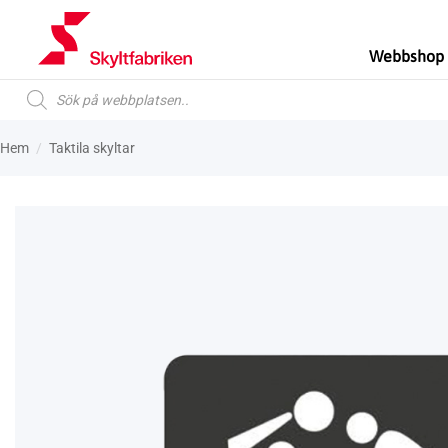
Skip
to
Webbshop
content
Produktsökning
Hem
/
Taktila skyltar