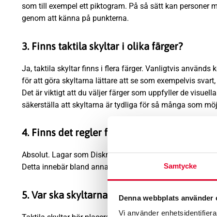
som till exempel ett piktogram. På så sätt kan personer m
genom att känna på punkterna.
3. Finns taktila skyltar i olika färger?
Ja, taktila skyltar finns i flera färger. Vanligtvis använd
för att göra skyltarna lättare att se som exempelvis svart, gr
Det är viktigt att du väljer färger som uppfyller de visuell
säkerställa att skyltarna är tydliga för så många som möjl
4. Finns det regler för tillgänglighet i offent
Absolut. Lagar som Diskrimineringslagen och Plan- och byg
Samtycke
Detta innebär bland annat att taktila skyltar måste finna
5. Var ska skyltarna placeras?
Denna webbplats använder 
Vi använder enhetsidentifierar