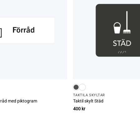
TAKTILA SKYLTAR
rråd med piktogram
Taktil skylt Städ
400
kr