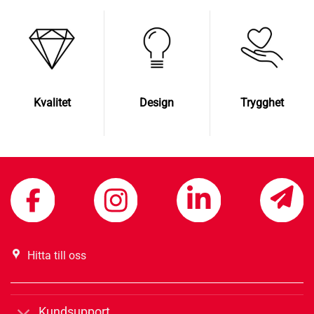
Kvalitet
Design
Trygghet
Hitta till oss
Kundsupport