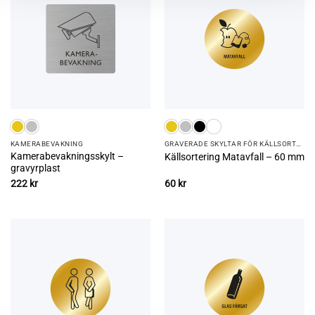
KAMERA­­­BEVAKNING
GRAVERADE SKYLTAR FÖR KÄLLSORTERING
Kamerabevakningsskylt –
Källsortering Matavfall – 60 mm
gravyrplast
222
kr
60
kr