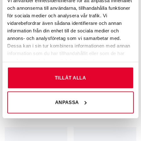
Vi använder enhetsidentifierare för att anpassa innehållet
och annonserna till användarna, tillhandahålla funktioner
för sociala medier och analysera vår trafik. Vi
vidarebefordrar även sådana identifierare och annan
information från din enhet till de sociala medier och
annons- och analysföretag som vi samarbetar med.
Dessa kan i sin tur kombinera informationen med annan
information som du har tillhandahållit eller som de har
samlat in när du har använt deras tjänster.
TILLÅT ALLA
GRAVERADE SKYLTAR FÖR KÄLLSORTERING
GRAVERADE SKYLTAR FÖR KÄLLSORTERING
Källsortering Småelektronik –
Källsortering
ANPASSA
60 mm
Plastförpackningar – 60 mm
60
kr
60
kr