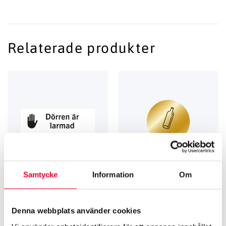
Relaterade produkter
Samtycke
Information
Om
TRIVSEL­SKYLTAR
GRAVERADE SKYLTAR FÖR KÄLLSORTERING
Trivselskylt – Dörren är larmad
Källsortering Glas ofärgat – 60
Denna webbplats använder cookies
1
mm
99
kr
60
kr