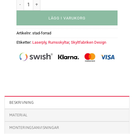
LÄGG I VARUKORG
Artikelnr:
stad-forrad
Etiketter:
Laserply
,
Rumsskyltar
,
Skyltfabriken Design
Rumsskylt - Städ / Förråd mängd
BESKRIVNING
MATERIAL
MONTERINGSANVISNINGAR