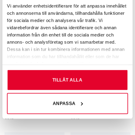
Kamerabevakningsskylt med
Rumsskylt Städ – 60 mm
Vi använder enhetsidentifierare för att anpassa innehållet
larmsymbol
och annonserna till användarna, tillhandahålla funktioner
60
kr
Från
67
kr
för sociala medier och analysera vår trafik. Vi
vidarebefordrar även sådana identifierare och annan
information från din enhet till de sociala medier och
annons- och analysföretag som vi samarbetar med.
Dessa kan i sin tur kombinera informationen med annan
information som du har tillhandahållit eller som de har
samlat in när du har använt deras tjänster.
TILLÅT ALLA
ANPASSA
RUMS­SKYLTAR
RUMS­SKYLTAR
Rumsskylt Förråd – 60 mm
Rumsskylt RWC – 60 mm
60
kr
60
kr