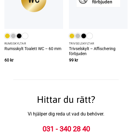
RUMS­SKYLTAR
TRIVSEL­SKYLTAR
Trivselskylt – Affischering
Rumsskylt Toalett WC – 60 mm
förbjuden
60
kr
99
kr
Hittar du rätt?
Vi hjälper dig reda ut vad du behöver.
031 - 340 28 40