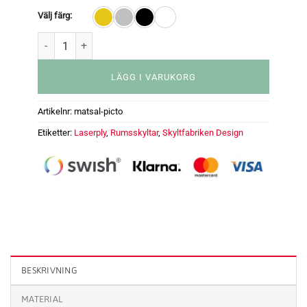
Välj färg:
LÄGG I VARUKORG
Artikelnr:
matsal-picto
Etiketter:
Laserply
,
Rumsskyltar
,
Skyltfabriken Design
Rumsskylt - Matsal med piktogram mängd
BESKRIVNING
MATERIAL