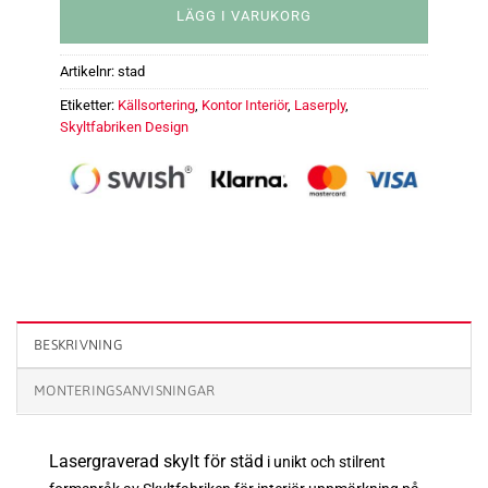
LÄGG I VARUKORG
Artikelnr:
stad
Etiketter:
Källsortering
,
Kontor Interiör
,
Laserply
,
Skyltfabriken Design
Rumsskylt Städ - 60 mm mängd
BESKRIVNING
MONTERINGSANVISNINGAR
Lasergraverad skylt för städ
i unikt och stilrent