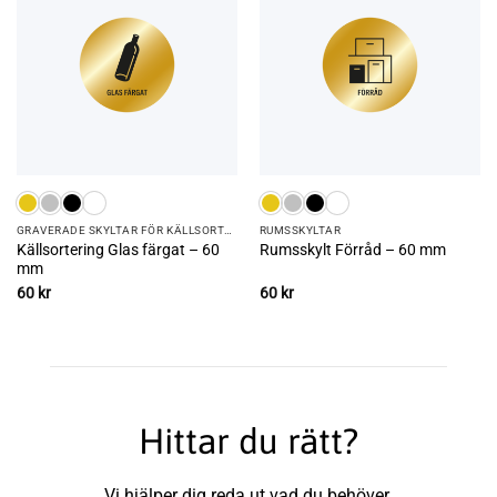
GRAVERADE SKYLTAR FÖR KÄLLSORTERING
RUMS­SKYLTAR
Källsortering Glas färgat – 60
Rumsskylt Förråd – 60 mm
mm
60
kr
60
kr
Hittar du rätt?
Vi hjälper dig reda ut vad du behöver.