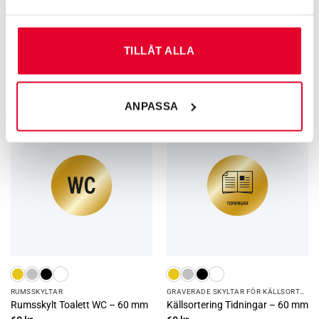
samlat in när du har använt deras tjänster.
GRAVERADE SKYLTAR FÖR KÄLLSORTERING
KAMERA­­­BEVAKNING
TILLÅT ALLA
Kamerabevakningsskylt med
Källsortering Wellpapp – 60 mm
larmsymbol
60
kr
Från
67
kr
ANPASSA
RUMS­SKYLTAR
GRAVERADE SKYLTAR FÖR KÄLLSORTERING
Rumsskylt Toalett WC – 60 mm
Källsortering Tidningar – 60 mm