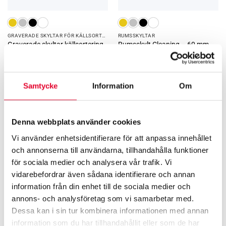
GRAVERADE SKYLTAR FÖR KÄLLSORTERING
RUMS­SKYLTAR
Graverade skyltar källsortering
Rumsskylt Cleaning – 60 mm
– Startkit
670
kr
60
kr
Samtycke
Information
Om
Relaterade produkter
Denna webbplats använder cookies
Vi använder enhetsidentifierare för att anpassa innehållet
och annonserna till användarna, tillhandahålla funktioner
för sociala medier och analysera vår trafik. Vi
vidarebefordrar även sådana identifierare och annan
information från din enhet till de sociala medier och
annons- och analysföretag som vi samarbetar med.
Dessa kan i sin tur kombinera informationen med annan
information som du har tillhandahållit eller som de har