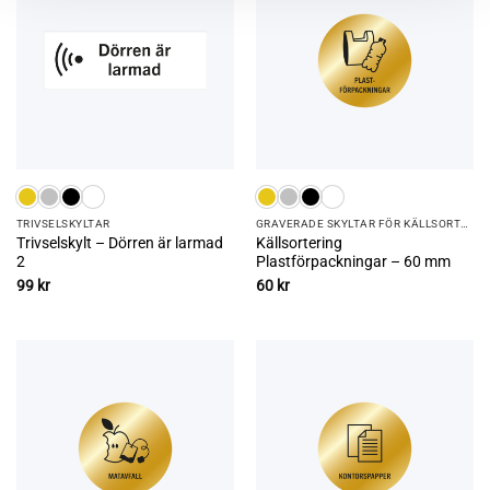
TRIVSEL­SKYLTAR
GRAVERADE SKYLTAR FÖR KÄLLSORTERING
Trivselskylt – Dörren är larmad
Källsortering
2
Plastförpackningar – 60 mm
99
kr
60
kr