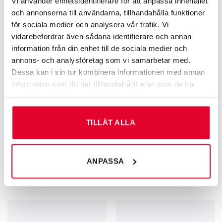
Vi använder enhetsidentifierare för att anpassa innehållet
och annonserna till användarna, tillhandahålla funktioner
för sociala medier och analysera vår trafik. Vi
vidarebefordrar även sådana identifierare och annan
information från din enhet till de sociala medier och
annons- och analysföretag som vi samarbetar med.
Dessa kan i sin tur kombinera informationen med annan
information som du har tillhandahållit eller som de har
samlat in när du har använt deras tjänster.
TILLÅT ALLA
GRAVERADE SKYLTAR FÖR KÄLLSORTERING
KAMERA­­­BEVAKNING
Källsortering
Kamerabevakningsskylt med
ANPASSA
Pappersförpackningar – 60 mm
larmsymbol
60
kr
Från
67
kr