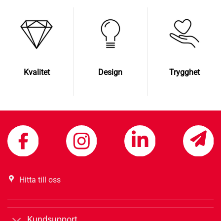
Kvalitet
Design
Trygghet
Hitta till oss
Kundsupport