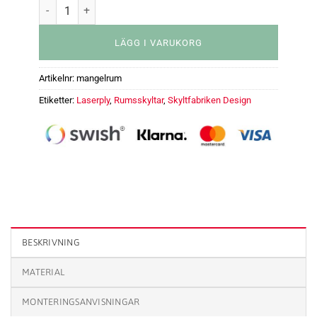
LÄGG I VARUKORG
Artikelnr:
mangelrum
Etiketter:
Laserply
,
Rumsskyltar
,
Skyltfabriken Design
Rumsskylt - Mangelrum mängd
BESKRIVNING
MATERIAL
MONTERINGSANVISNINGAR