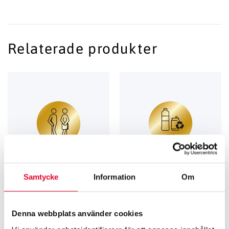
Relaterade produkter
Samtycke
Information
Om
RUMS­SKYLTAR
GRAVERADE SKYLTAR FÖR KÄLLSORTERING
Rumsskylt Toalett unisex – 60
Källsortering Pant – 60 mm
Denna webbplats använder cookies
mm
60
kr
60
kr