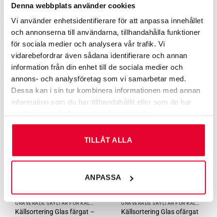
Denna webbplats använder cookies
Vi använder enhetsidentifierare för att anpassa innehållet
och annonserna till användarna, tillhandahålla funktioner
GRAVERADE SKYLTAR FÖR KÄLLSORTERING
KÄLLSORTERING PÅ ENGELSKA
Källsortering Färgpatroner
Källsortering Food waste
för sociala medier och analysera vår trafik. Vi
– 60 mm
– 60 mm
vidarebefordrar även sådana identifierare och annan
60
kr
60
kr
information från din enhet till de sociala medier och
annons- och analysföretag som vi samarbetar med.
Dessa kan i sin tur kombinera informationen med annan
information som du har tillhandahållit eller som de har
samlat in när du har använt deras tjänster.
TILLÅT ALLA
ANPASSA
GRAVERADE SKYLTAR FÖR KÄLLSORTERING
GRAVERADE SKYLTAR FÖR KÄLLSORTERING
Källsortering Glas färgat –
Källsortering Glas ofärgat