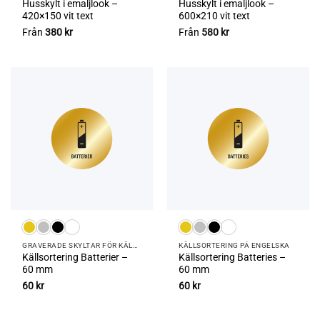
Husskylt i emaljlook –
Husskylt i emaljlook –
420×150 vit text
600×210 vit text
Från
380
kr
Från
580
kr
GRAVERADE SKYLTAR FÖR KÄLLSORTERING
KÄLLSORTERING PÅ ENGELSKA
Källsortering Batterier –
Källsortering Batteries –
60 mm
60 mm
60
kr
60
kr