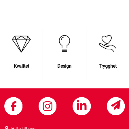
Kvalitet
Design
Trygghet
Hitta till oss