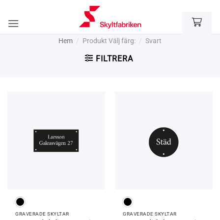
Skip
to
content
Hem
/
Produkt Välj färg:
/
Svart
FILTRERA
GRAVERADE SKYLTAR
GRAVERADE SKYLTAR