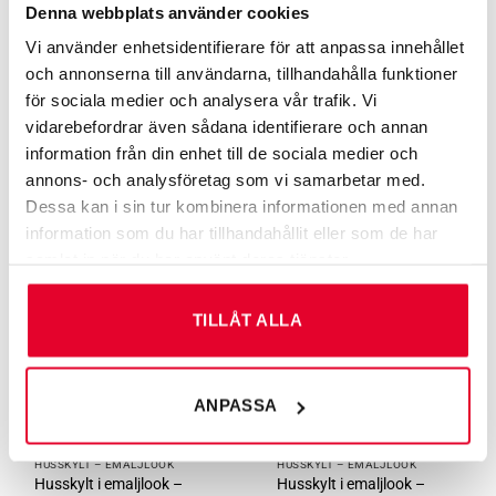
Denna webbplats använder cookies
Vi använder enhetsidentifierare för att anpassa innehållet
och annonserna till användarna, tillhandahålla funktioner
HUSSKYLT – MODERN
HUSSKYLT – EMALJLOOK
Husskylt – 600×210 vit
Husskylt i emaljlook –
för sociala medier och analysera vår trafik. Vi
text
150×150 vit text
vidarebefordrar även sådana identifierare och annan
Från
580
kr
Från
240
kr
information från din enhet till de sociala medier och
annons- och analysföretag som vi samarbetar med.
Dessa kan i sin tur kombinera informationen med annan
information som du har tillhandahållit eller som de har
samlat in när du har använt deras tjänster.
TILLÅT ALLA
ANPASSA
HUSSKYLT – EMALJLOOK
HUSSKYLT – EMALJLOOK
Husskylt i emaljlook –
Husskylt i emaljlook –