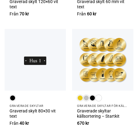
Graverad skylt 120×60 vit
Graverad skylt 60 mm vit
text
text
Från
70
kr
Från
60
kr
GRAVERADE SKYLTAR
GRAVERADE SKYLTAR FÖR KÄLLSORTERING
Graverad skylt 80×30 vit
Graverade skyltar
text
källsortering – Startkit
Från
40
kr
670
kr