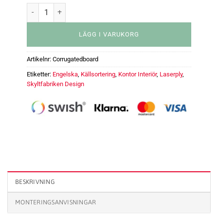
LÄGG I VARUKORG
Artikelnr:
Corrugatedboard
Etiketter:
Engelska
,
Källsortering
,
Kontor Interiör
,
Laserply
,
Skyltfabriken Design
Källsortering Corrugated board - 60 mm mängd
BESKRIVNING
MONTERINGSANVISNINGAR