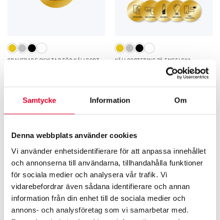
GRAVERADE SKYLTAR FÖR KÄLLSORTERING
KÄLLSORTERING PÅ ENGELSKA
Källsorteringsskyltar startkit –
Källsortering Wellpapp – 60 mm
engelsk text
60
kr
670
kr
Samtycke
Information
Om
Relaterade produkter
Denna webbplats använder cookies
Vi använder enhetsidentifierare för att anpassa innehållet
och annonserna till användarna, tillhandahålla funktioner
för sociala medier och analysera vår trafik. Vi
vidarebefordrar även sådana identifierare och annan
information från din enhet till de sociala medier och
annons- och analysföretag som vi samarbetar med.