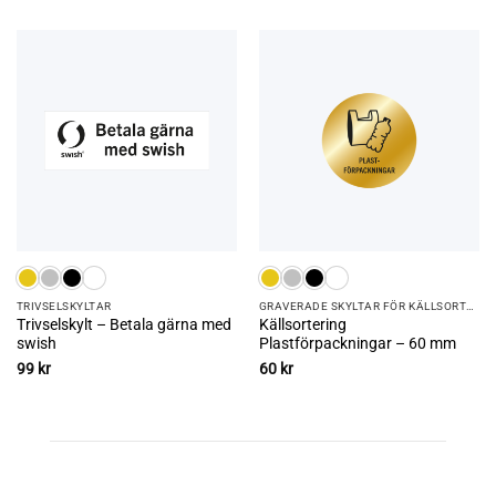
TRIVSEL­SKYLTAR
GRAVERADE SKYLTAR FÖR KÄLLSORTERING
Trivselskylt – Betala gärna med
Källsortering
swish
Plastförpackningar – 60 mm
99
kr
60
kr