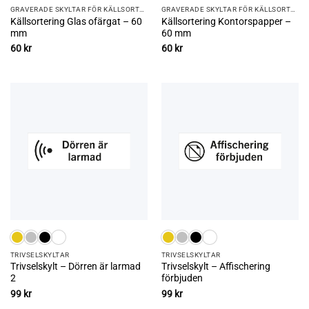
GRAVERADE SKYLTAR FÖR KÄLLSORTERING
GRAVERADE SKYLTAR FÖR KÄLLSORTERING
Källsortering Glas ofärgat – 60
Källsortering Kontorspapper –
mm
60 mm
60
kr
60
kr
TRIVSEL­SKYLTAR
TRIVSEL­SKYLTAR
Trivselskylt – Dörren är larmad
Trivselskylt – Affischering
2
förbjuden
99
kr
99
kr