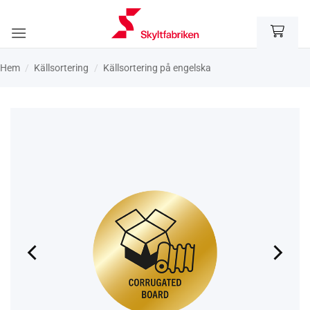
Skip
to
content
Hem
/
Käll­sortering
/
Källsortering på engelska