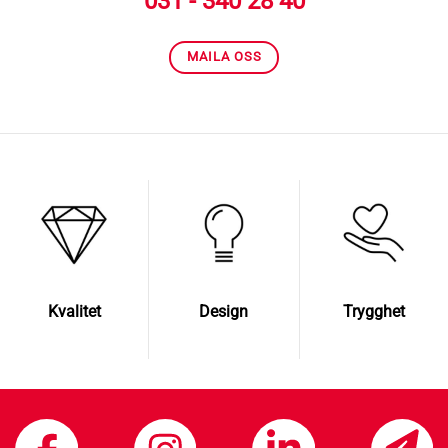
031 - 340 28 40
MAILA OSS
Kvalitet
Design
Trygghet