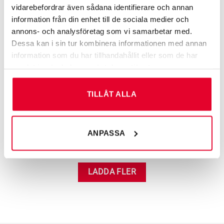
vidarebefordrar även sådana identifierare och annan
information från din enhet till de sociala medier och
annons- och analysföretag som vi samarbetar med.
Dessa kan i sin tur kombinera informationen med annan
information som du har tillhandahållit eller som de har
samlat in när du har använt deras tjänster.
TILLÅT ALLA
ARBETSMILJÖ­­SKYLTAR
ARBETSMILJÖ­­SKYLTAR
Varningsskylt Varning för
Varningsskylt Varning för
fallrisk
hög tröskel
ANPASSA
Från
108
kr
Från
108
kr
LADDA FLER