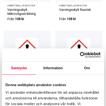
ARBETSMILJÖ­­SKYLTAR
ARBETSMILJÖ­­SKYLTAR
Varningsskylt
Varningsskylt Rasrisk
Mikrovågsstrålning
Från
108
kr
Från
108
kr
Samtycke
Information
Om
ARBETSMILJÖ­­SKYLTAR
ARBETSMILJÖ­­SKYLTAR
Denna webbplats använder cookies
Varningsskylt Skadliga
Varningsskylt Skadlig
ämnen
Vi använder enhetsidentifierare för att anpassa innehållet
Från
108
kr
Från
108
kr
och annonserna till användarna, tillhandahålla funktioner
för sociala medier och analysera vår trafik. Vi