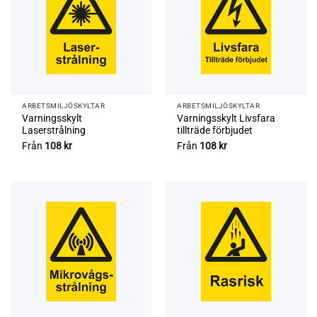
ARBETSMILJÖ­­SKYLTAR
ARBETSMILJÖ­­SKYLTAR
Varningsskylt
Varningsskylt Livsfara
Laserstrålning
tillträde förbjudet
Från
108
kr
Från
108
kr