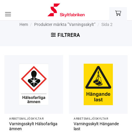
Skip
to
content
Hem
/
Produkter märkta ”Varningsskylt”
/
Sida 2
FILTRERA
ARBETSMILJÖ­­SKYLTAR
ARBETSMILJÖ­­SKYLTAR
Varningsskylt Hälsofarliga
Varningsskylt Hängande
ämnen
last