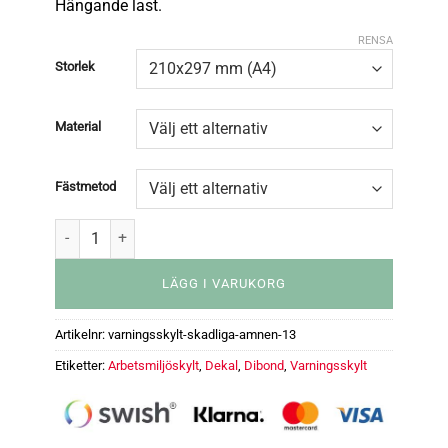
Hängande last.
RENSA
Storlek
Material
Fästmetod
LÄGG I VARUKORG
Artikelnr:
varningsskylt-skadliga-amnen-13
Etiketter:
Arbetsmiljöskylt
,
Dekal
,
Dibond
,
Varningsskylt