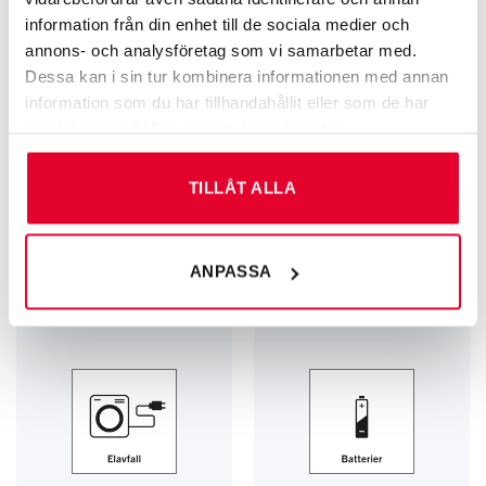
information från din enhet till de sociala medier och
annons- och analysföretag som vi samarbetar med.
Dessa kan i sin tur kombinera informationen med annan
information som du har tillhandahållit eller som de har
samlat in när du har använt deras tjänster.
TILLÅT ALLA
EUPICTO KÄLLSORTERINGSSKYLTAR
EUPICTO KÄLLSORTERINGSSKYLTAR
EUpicto återvinningsskylt
EUpicto återvinningsskylt
Ofärgade glasförpackningar
Grovavfall
Från
34
kr
Från
34
kr
ANPASSA