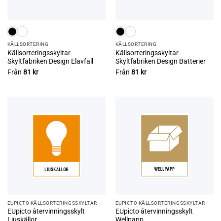
KÄLL­SORTERING
KÄLL­SORTERING
Källsorteringsskyltar
Källsorteringsskyltar
Skyltfabriken Design Elavfall
Skyltfabriken Design Batterier
Från
81
kr
Från
81
kr
EUPICTO KÄLLSORTERINGSSKYLTAR
EUPICTO KÄLLSORTERINGSSKYLTAR
EUpicto återvinningsskylt
EUpicto återvinningsskylt
Ljuskällor
Wellpapp