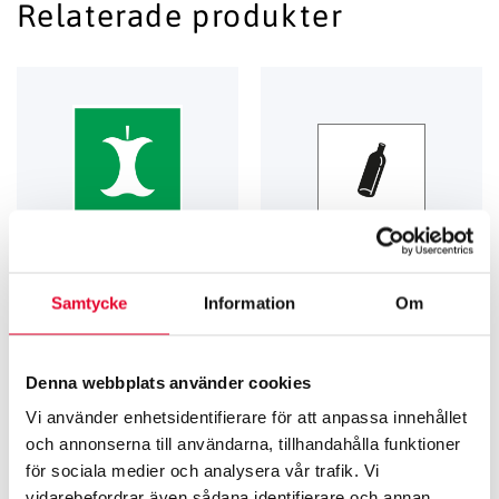
Relaterade produkter
Samtycke
Information
Om
EUPICTO KÄLLSORTERINGSSKYLTAR
KÄLL­SORTERING
EUpicto återvinningsskyltar
Källsorteringsskyltar
Denna webbplats använder cookies
Matavfall
SkyltfabrikenDesign Färgat glas
Från
34
kr
Från
81
kr
Vi använder enhetsidentifierare för att anpassa innehållet
och annonserna till användarna, tillhandahålla funktioner
för sociala medier och analysera vår trafik. Vi
vidarebefordrar även sådana identifierare och annan