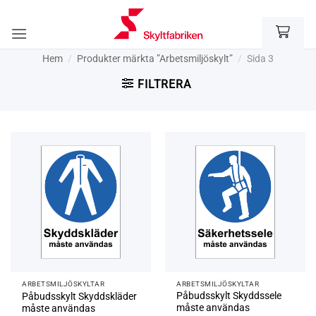
Skip
to
content
Hem
/
Produkter märkta ”Arbetsmiljöskylt”
/
Sida 3
FILTRERA
ARBETSMILJÖ­­SKYLTAR
ARBETSMILJÖ­­SKYLTAR
Påbudsskylt Skyddssele
Påbudsskylt Skyddskläder
måste användas
måste användas