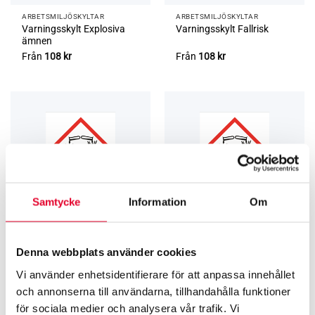
ARBETSMILJÖ­­SKYLTAR
ARBETSMILJÖ­­SKYLTAR
Varningsskylt Explosiva
Varningsskylt Fallrisk
ämnen
Från
108
kr
Från
108
kr
Samtycke
Information
Om
ARBETSMILJÖ­­SKYLTAR
ARBETSMILJÖ­­SKYLTAR
Denna webbplats använder cookies
Varningsskylt Frätande
Varningsskylt Frätande
ämnen
Vi använder enhetsidentifierare för att anpassa innehållet
Från
108
kr
Från
108
kr
och annonserna till användarna, tillhandahålla funktioner
för sociala medier och analysera vår trafik. Vi