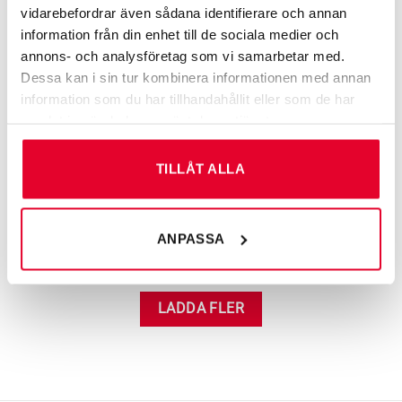
vidarebefordrar även sådana identifierare och annan
information från din enhet till de sociala medier och
annons- och analysföretag som vi samarbetar med.
Dessa kan i sin tur kombinera informationen med annan
information som du har tillhandahållit eller som de har
samlat in när du har använt deras tjänster.
TILLÅT ALLA
ARBETSMILJÖ­­SKYLTAR
ARBETSMILJÖ­­SKYLTAR
Varningsskylt
Varningsskylt Gaser
Gasbehållare
ANPASSA
Från
108
kr
Från
108
kr
LADDA FLER