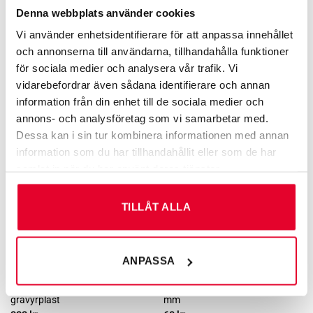
Denna webbplats använder cookies
TRIVSEL­SKYLTAR
GRAVERADE SKYLTAR FÖR KÄLLSORTERING
Vi använder enhetsidentifierare för att anpassa innehållet
Trivselskylt – Betala gärna med
Källsortering Glas färgat – 60
och annonserna till användarna, tillhandahålla funktioner
swish
mm
99
kr
60
kr
för sociala medier och analysera vår trafik. Vi
vidarebefordrar även sådana identifierare och annan
information från din enhet till de sociala medier och
annons- och analysföretag som vi samarbetar med.
Dessa kan i sin tur kombinera informationen med annan
information som du har tillhandahållit eller som de har
samlat in när du har använt deras tjänster.
TILLÅT ALLA
ANPASSA
KAMERA­­­BEVAKNING
GRAVERADE SKYLTAR FÖR KÄLLSORTERING
Kamerabevakningsskylt –
Källsortering Glas ofärgat – 60
gravyrplast
mm