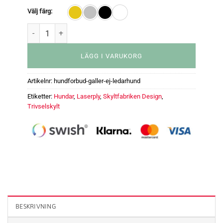
Välj färg:
LÄGG I VARUKORG
Artikelnr:
hundforbud-galler-ej-ledarhund
Etiketter:
Hundar
,
Laserply
,
Skyltfabriken Design
,
Trivselskylt
Trivselskylt - Hundförbud gäller ej ledarhund mängd
BESKRIVNING