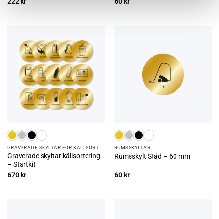
222
kr
60
kr
GRAVERADE SKYLTAR FÖR KÄLLSORTERING
RUMS­SKYLTAR
Graverade skyltar källsortering
Rumsskylt Städ – 60 mm
– Startkit
670
kr
60
kr