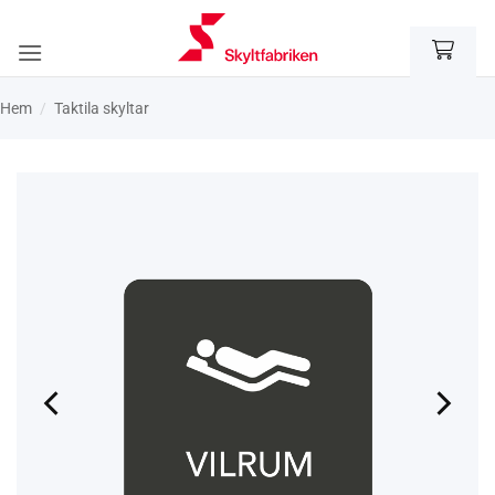
Skip
to
content
Hem
/
Taktila skyltar