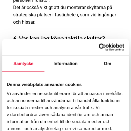
personer i rullstol.
Det är också viktigt att du monterar skyltarna på
strategiska platser i fastigheten, som vid ingångar
och hissar.
6. Var kan jag köpa taktila skyltar?
Taktila skyltar kan du köpa i Skyltfabrikens
webbshop där vi erbjuder ett standardsortiment
Samtycke
Information
Om
med universell design.
Vi erbjuder dessutom att anpassade lösningar för
företag med unika piktogram som uppfyller
Denna webbplats använder cookies
tillgänglighetskrav.
Vi använder enhetsidentifierare för att anpassa innehållet
och annonserna till användarna, tillhandahålla funktioner
för sociala medier och analysera vår trafik. Vi
vidarebefordrar även sådana identifierare och annan
information från din enhet till de sociala medier och
annons- och analysföretag som vi samarbetar med.