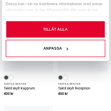
Dessa kan i sin tur kombinera informationen med annan
Du kanske också gillar …
information som du har tillhandahållit eller som de har
samlat in när du har använt deras tjänster.
TILLÅT ALLA
ANPASSA
TAKTILA SKYLTAR
TAKTILA SKYLTAR
Taktil skylt Kapprum
Taktil skylt Reception
400
kr
400
kr