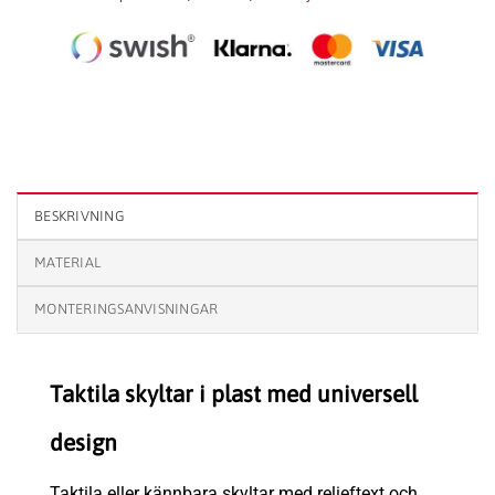
Taktil skylt Vilrum mängd
BESKRIVNING
MATERIAL
MONTERINGSANVISNINGAR
Taktila skyltar i plast med universell
design
Taktila eller kännbara skyltar med relieftext och