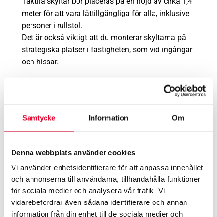
Taktila skyltar bör placeras på en höjd av cirka 1,4
meter för att vara lättillgängliga för alla, inklusive
personer i rullstol.
Det är också viktigt att du monterar skyltarna på
strategiska platser i fastigheten, som vid ingångar
och hissar.
6. Var kan jag köpa taktila skyltar?
Taktila skyltar kan du köpa i Skyltfabrikens
Samtycke
Information
Om
webbshop där vi erbjuder ett standardsortiment
med universell design.
Vi erbjuder dessutom att anpassade lösningar för
Denna webbplats använder cookies
företag med unika piktogram som uppfyller
Vi använder enhetsidentifierare för att anpassa innehållet
tillgänglighetskrav.
och annonserna till användarna, tillhandahålla funktioner
för sociala medier och analysera vår trafik. Vi
vidarebefordrar även sådana identifierare och annan
information från din enhet till de sociala medier och