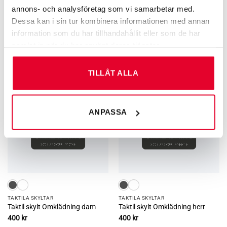
annons- och analysföretag som vi samarbetar med.
Dessa kan i sin tur kombinera informationen med annan
information som du har tillhandahållit eller som de har
Du kanske också gillar …
samlat in när du har använt deras tjänster.
TILLÅT ALLA
ANPASSA
TAKTILA SKYLTAR
TAKTILA SKYLTAR
Taktil skylt Omklädning dam
Taktil skylt Omklädning herr
400
kr
400
kr