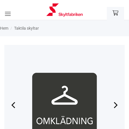
Skip
to
content
Hem
/
Taktila skyltar