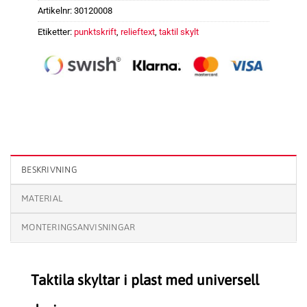
Artikelnr:
30120008
Etiketter:
punktskrift
,
relieftext
,
taktil skylt
Taktil skylt Omklädning mängd
BESKRIVNING
MATERIAL
MONTERINGSANVISNINGAR
Taktila skyltar i plast med universell