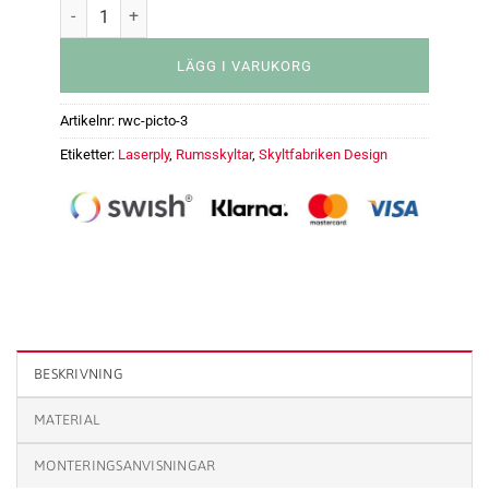
LÄGG I VARUKORG
Artikelnr:
rwc-picto-3
Etiketter:
Laserply
,
Rumsskyltar
,
Skyltfabriken Design
Rumsskylt - RWC, unisex mängd
BESKRIVNING
MATERIAL
MONTERINGSANVISNINGAR