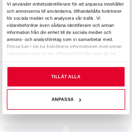
larmsymbol
Vi använder enhetsidentifierare för att anpassa innehållet
Från
67
kr
60
kr
och annonserna till användarna, tillhandahålla funktioner
för sociala medier och analysera vår trafik. Vi
vidarebefordrar även sådana identifierare och annan
information från din enhet till de sociala medier och
annons- och analysföretag som vi samarbetar med.
Dessa kan i sin tur kombinera informationen med annan
information som du har tillhandahållit eller som de har
samlat in när du har använt deras tjänster.
TILLÅT ALLA
GRAVERADE SKYLTAR FÖR KÄLLSORTERING
GRAVERADE SKYLTAR FÖR KÄLLSORTERING
ANPASSA
Källsortering
Källsortering Matavfall – 60 mm
Metallförpackningar – 60 mm
60
kr
60
kr