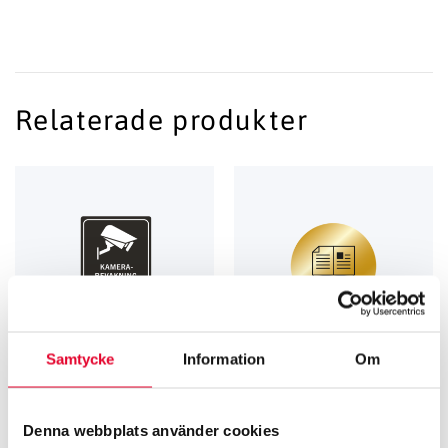
Relaterade produkter
Samtycke
Information
Om
KAMERA­­­BEVAKNING
GRAVERADE SKYLTAR FÖR KÄLLSORTERING
Denna webbplats använder cookies
Kamerabevakningsskylt med
Källsortering Tidningar – 60 mm