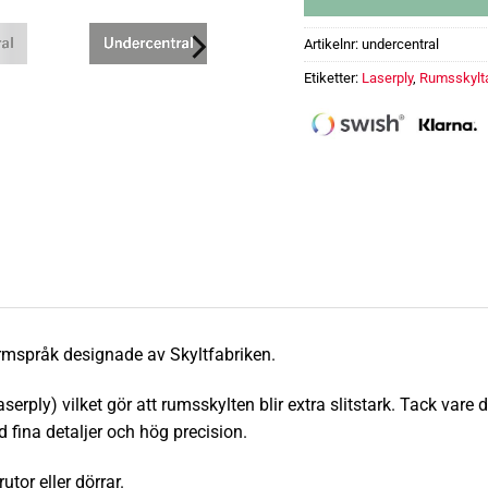
Artikelnr:
undercentral
Etiketter:
Laserply
,
Rumsskylt
Rumsskylt - Undercentral mä
formspråk designade av Skyltfabriken.
erply) vilket gör att rumsskylten blir extra
slitstark
.
Tack vare d
 fina detaljer och hög precision.
tor eller dörrar.