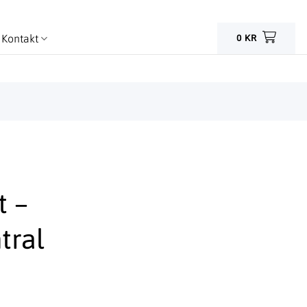
Kontakt
0
KR
t –
tral