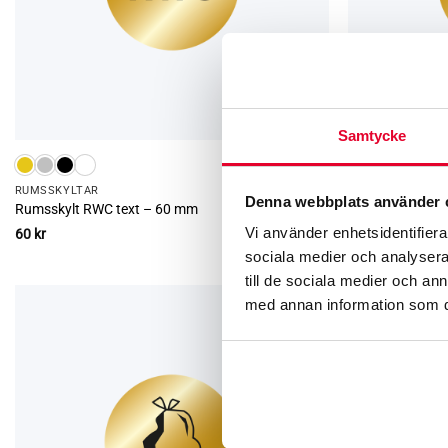
Samtycke
RUMS­SKYLTAR
RUMS­SKYLTAR
Denna webbplats använder 
Rumsskylt RWC text – 60 mm
Rumsskylt Städ
Vi använder enhetsidentifierar
60
kr
60
kr
sociala medier och analysera 
till de sociala medier och a
med annan information som du 