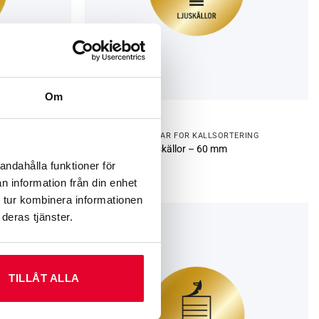
Om
ERING
GRAVERADE SKYLTAR FÖR KÄLLSORTERING
Källsortering Ljuskällor – 60 mm
andahålla funktioner för
60
kr
n information från din enhet
 tur kombinera informationen
deras tjänster.
TILLÅT ALLA