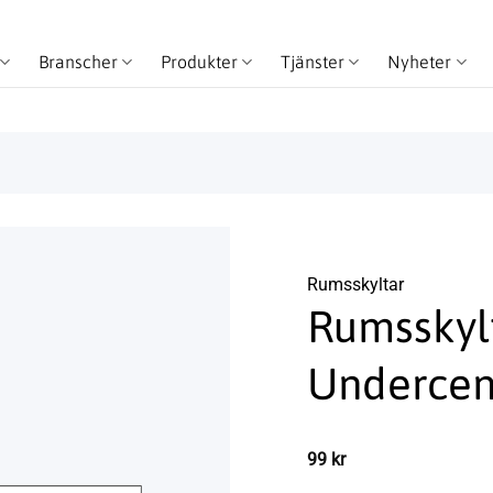
Branscher
Produkter
Tjänster
Nyheter
Rums­skyltar
Rumsskyl
Undercen
99
kr