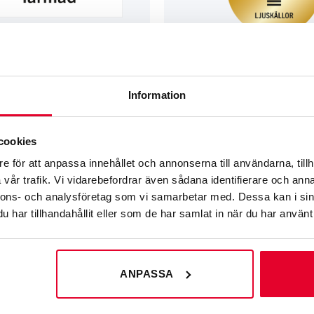
Information
GRAVERADE SKYLTAR FÖR KÄLLSORT
cookies
örren är larmad 1
Källsortering Ljuskällor – 60 mm
e för att anpassa innehållet och annonserna till användarna, tillh
60
kr
vår trafik. Vi vidarebefordrar även sådana identifierare och anna
nnons- och analysföretag som vi samarbetar med. Dessa kan i sin
har tillhandahållit eller som de har samlat in när du har använt 
ANPASSA