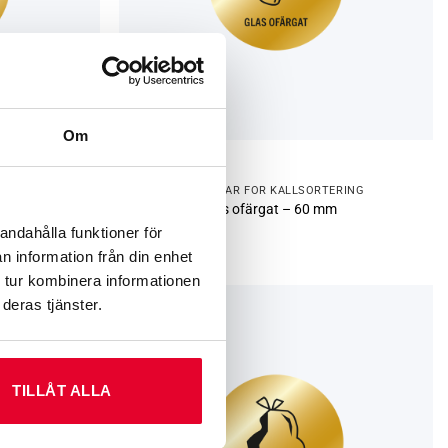
Om
ERING
GRAVERADE SKYLTAR FÖR KÄLLSORTERING
Källsortering Glas ofärgat – 60 mm
andahålla funktioner för
60
kr
n information från din enhet
 tur kombinera informationen
deras tjänster.
TILLÅT ALLA