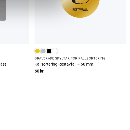
GRAVERADE SKYLTAR FÖR KÄLLSORTERING
last
Källsortering Restavfall – 60 mm
60
kr