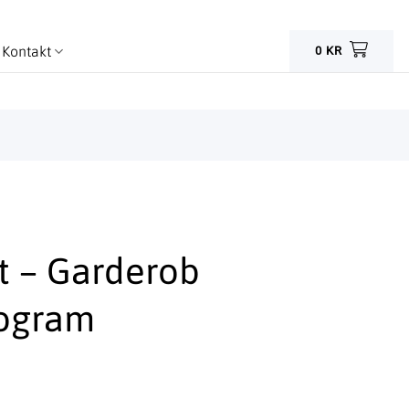
Kontakt
0
KR
t – Garderob
ogram