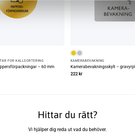
TAR FÖR KÄLLSORTERING
KAMERA­­­BEVAKNING
Pappersförpackningar – 60 mm
Kamerabevakningsskylt – gravyrp
222
kr
Hittar du rätt?
Vi hjälper dig reda ut vad du behöver.