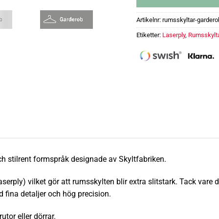
Artikelnr:
rumsskyltar-gardero
Etiketter:
Laserply
,
Rumsskylt
Rumsskylt - Garderob med p
h stilrent formspråk designade av Skyltfabriken.
erply) vilket gör att rumsskylten blir extra
slitstark
.
Tack vare d
 fina detaljer och hög precision.
tor eller dörrar.