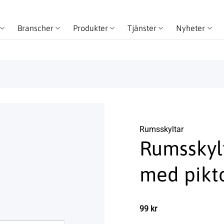
Branscher
Produkter
Tjänster
Nyheter
Rums­skyltar
Rumsskyl
med pikt
99
kr