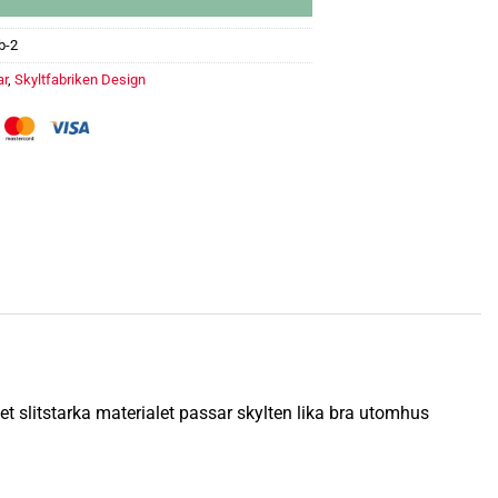
b-2
ar
,
Skyltfabriken Design
iktogram mängd
et slitstarka materialet passar skylten lika bra utomhus