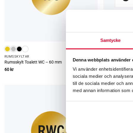
Samtycke
RUMS­SKYLTAR
TRIVSEL­SKYLTAR
Denna webbplats använder 
Rumsskylt Toalett WC – 60 mm
Trivselskylt – D
Vi använder enhetsidentifierar
60
kr
99
kr
sociala medier och analysera 
till de sociala medier och a
med annan information som du 