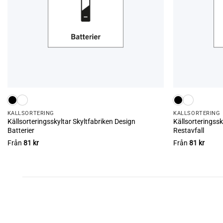
KÄLL­SORTERING
KÄLL­SORTERING
Källsorteringsskyltar Skyltfabriken Design
Källsorteringssk
Batterier
Restavfall
Från
81
kr
Från
81
kr