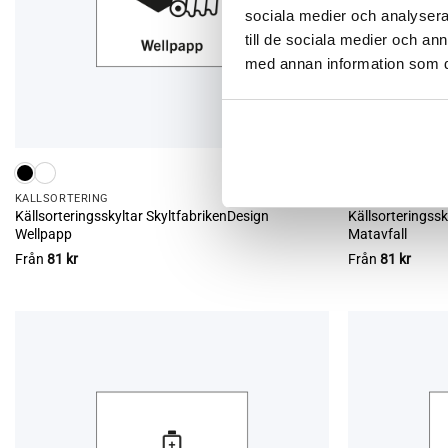
sociala medier och analysera 
till de sociala medier och a
med annan information som du 
KÄLL­SORTERING
KÄLL­SORTERING
Källsorteringsskyltar SkyltfabrikenDesign
Källsorteringssk
Wellpapp
Matavfall
Från
81
kr
Från
81
kr