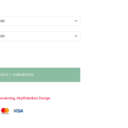
LÄGG I VARUKORG
evakning
,
Skyltfabriken Design
gd