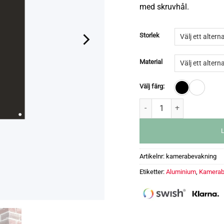
med skruvhål.
Storlek
Material
Välj färg:
Artikelnr:
kamerabevakning
Etiketter:
Aluminium
,
Kamerab
Kamerabevakningsskylt män