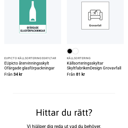
EUPICTO KÄLLSORTERINGSSKYLTAR
KÄLL­SORTERING
EUpicto återvinningsskylt
Källsorteringsskyltar
Ofärgade glasförpackningar
SkyltfabrikenDesign Grovavfall
Från
34
kr
Från
81
kr
Hittar du rätt?
Vi hjälper dig reda ut vad du behöver.