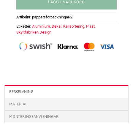
LÄGG I VARUKORG
Artikelnr:
pappersforpackningar-2
Etiketter:
Aluminium
,
Dekal
,
Källsortering
,
Plast
,
Skyltfabriken Design
Källsorteringsskyltar SkyltfabrikenDesign Pappersförpackningar män
BESKRIVNING
MATERIAL
MONTERINGSANVISNINGAR