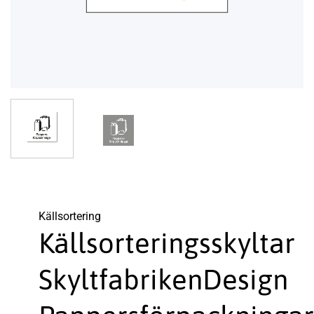
Käll­sortering
Källsorteringsskyltar
SkyltfabrikenDesign