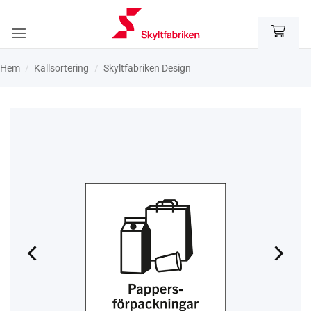
Skip
to
content
Hem
/
Käll­sortering
/
Skyltfabriken Design