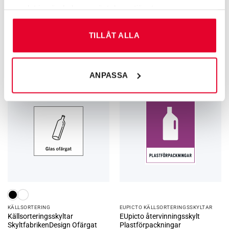
samlat in när du har använt deras tjänster.
EUPICTO KÄLLSORTERINGSSKYLTAR
EUPICTO KÄLLSORTERINGSSKYLTAR
EUpicto återvinningsskylt
EUpicto återvinningsskylt
TILLÅT ALLA
Metallförpackningar
Trädgårdsavfall
Från
34
kr
Från
34
kr
ANPASSA
KÄLL­SORTERING
EUPICTO KÄLLSORTERINGSSKYLTAR
Källsorteringsskyltar
EUpicto återvinningsskylt
SkyltfabrikenDesign Ofärgat
Plastförpackningar