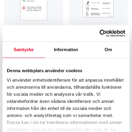
KÄLL­SORTERING
KÄLL­SORTERING
Sorteringsguider Skyltfabriken
Sorteringsguide Skyltfabriken
Pappersförpackningar
Översikt
53
kr
Från
108
kr
Samtycke
Information
Om
Relaterade produkter
Denna webbplats använder cookies
Vi använder enhetsidentifierare för att anpassa innehållet
och annonserna till användarna, tillhandahålla funktioner
för sociala medier och analysera vår trafik. Vi
vidarebefordrar även sådana identifierare och annan
information från din enhet till de sociala medier och
annons- och analysföretag som vi samarbetar med.
Dessa kan i sin tur kombinera informationen med annan
information som du har tillhandahållit eller som de har