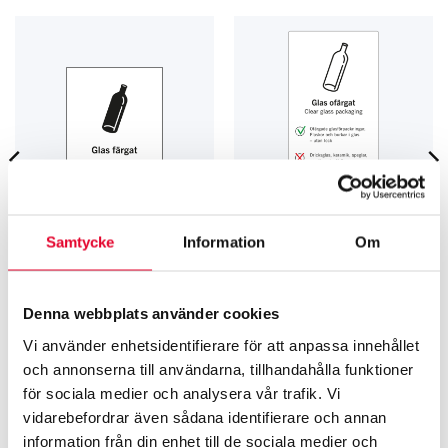
Samtycke
Information
Om
KÄLL­SORTERING
KÄLL­SORTERING
Källsorteringsskyltar
Sorteringsguider Skyltfabriken
SkyltfabrikenDesign Färgat glas
Ofärgat glas
Denna webbplats använder cookies
Från
81
kr
53
kr
Vi använder enhetsidentifierare för att anpassa innehållet
och annonserna till användarna, tillhandahålla funktioner
för sociala medier och analysera vår trafik. Vi
Relaterade produkter
vidarebefordrar även sådana identifierare och annan
information från din enhet till de sociala medier och