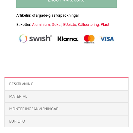
LÄGG I VARUKORG
Artikelnr:
ofargade-glasforpackningar
Etiketter:
Aluminium
,
Dekal
,
EUpicto
,
Källsortering
,
Plast
EUpicto återvinningsskylt Ofärgade glasförpackningar mängd
BESKRIVNING
MATERIAL
MONTERINGSANVISNINGAR
EUPICTO