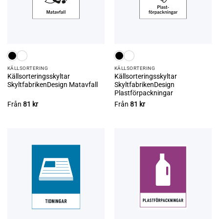
KÄLL­SORTERING
KÄLL­SORTERING
Källsorteringsskyltar
Källsorteringsskyltar
SkyltfabrikenDesign Matavfall
SkyltfabrikenDesign
Plastförpackningar
Från
81
kr
Från
81
kr