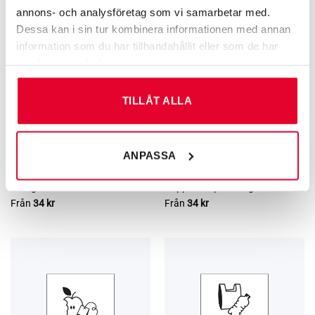
annons- och analysföretag som vi samarbetar med.
Dessa kan i sin tur kombinera informationen med annan
information som du har tillhandahållit eller som de har
samlat in när du har använt deras tjänster.
TILLÅT ALLA
ANPASSA
EUPICTO KÄLLSORTERINGSSKYLTAR
EUPICTO KÄLLSORTERINGSSKYLTAR
EUpicto återvinningsskylt
EUpicto återvinningsskylt
Trädgårdsavfall
Pappersförpackningar
Från
34
kr
Från
34
kr