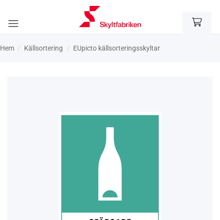
Skip
to
content
Hem
/
Käll­sortering
/
EUpicto källsorteringsskyltar