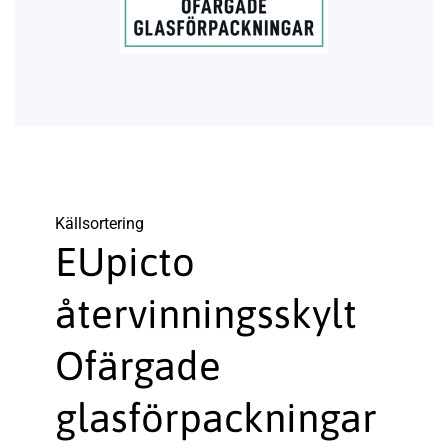
Käll­sortering
EUpicto
återvinningsskylt
Ofärgade
glasförpackningar