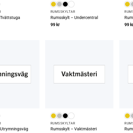
R
RUMS­SKYLTAR
RUMS
 Tvättstuga
Rumsskylt – Undercentral
Rums
99
kr
99
k
R
RUMS­SKYLTAR
RUMS
 Utrymningsväg
Rumsskylt – Vaktmästeri
Rums