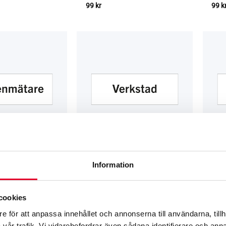
99
kr
99
k
Information
R
RUMS­SKYLTAR
RUMS
 Vattenmätare
Rumsskylt – Verkstad
Rums
cookies
99
kr
99
k
e för att anpassa innehållet och annonserna till användarna, tillh
vår trafik. Vi vidarebefordrar även sådana identifierare och anna