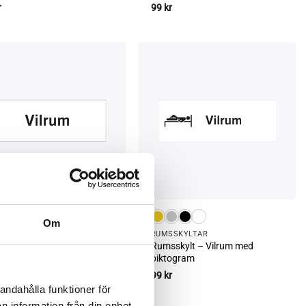
r
99
kr
Om
­SKYLTAR
RUMS­SKYLTAR
Rumsskylt – Vilrum med
skylt – Vilrum
piktogram
r
99
kr
andahålla funktioner för
n information från din enhet