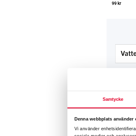
99
kr
Samtycke
RUMS­SKYLTA
Rumsskylt –
Denna webbplats använder 
99
kr
Vi använder enhetsidentifierar
sociala medier och analysera 