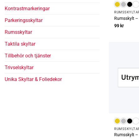
Kontrast­­markeringar
RUMS­SKYLTA
Rumsskylt –
Parkerings­skyltar
99
kr
Rums­skyltar
Taktila skyltar
Tillbehör och tjänster
Trivsel­skyltar
Unika Skyltar & Foliedekor
RUMS­SKYLTA
Rumsskylt –