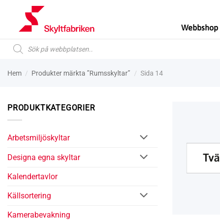
Skip
to
Webbshop
content
Produktsökning
Hem
/
Produkter märkta ”Rumsskyltar”
/
Sida 14
PRODUKTKATEGORIER
Arbetsmiljö­­skyltar
Designa egna skyltar
Kalender­tavlor
Käll­sortering
Kamera­­­bevakning