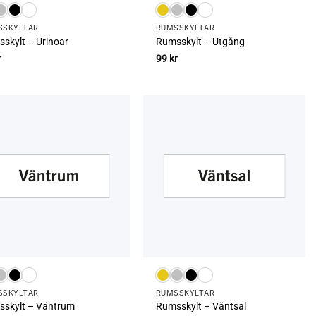
­SKYLTAR
RUMS­SKYLTAR
skylt – Urinoar
Rumsskylt – Utgång
r
99
kr
­SKYLTAR
RUMS­SKYLTAR
skylt – Väntrum
Rumsskylt – Väntsal