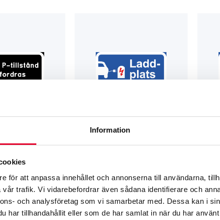
Information
SKYLTAR
PARKERINGS­SKYLTAR
PARK
Giltigt P-tillstånd
Tilläggsskylt Laddplats
Tillä
svart
cookies
Från
385
kr
Frå
e för att anpassa innehållet och annonserna till användarna, tillh
vår trafik. Vi vidarebefordrar även sådana identifierare och anna
nnons- och analysföretag som vi samarbetar med. Dessa kan i sin
har tillhandahållit eller som de har samlat in när du har använt 