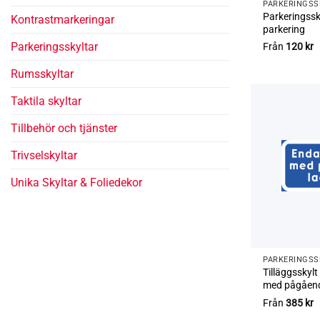
PARKERINGS­
Parkeringssk
Kontrast­­markeringar
parkering
Parkerings­skyltar
Från
120
kr
Rums­skyltar
Taktila skyltar
Tillbehör och tjänster
Trivsel­skyltar
Unika Skyltar & Foliedekor
PARKERINGS­
Tilläggsskyl
med pågåend
Från
385
kr