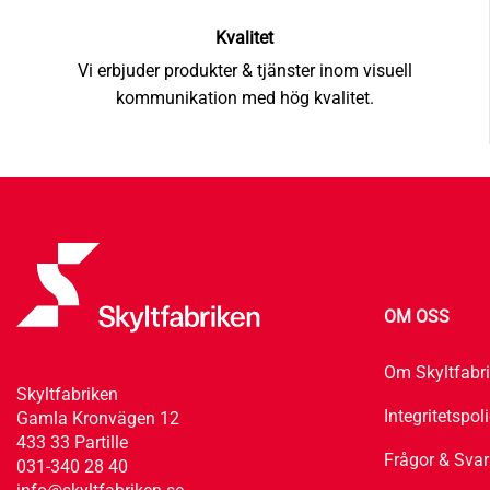
Kvalitet
Vi erbjuder produkter & tjänster inom visuell
kommunikation med hög kvalitet.
OM OSS
Om Skyltfabr
Skyltfabriken
Integritetspol
Gamla Kronvägen 12
433 33 Partille
Frågor & Svar
031-340 28 40