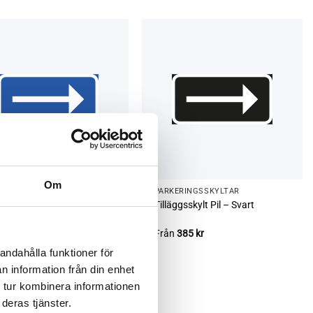
Om
ERINGS­SKYLTAR
PARKERINGS­SKYLTAR
ggsskylt Pil – Blå
Tilläggsskylt Pil – Svart
n
385
kr
Från
385
kr
andahålla funktioner för
n information från din enhet
 tur kombinera informationen
deras tjänster.