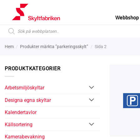
Skip
to
Webbshop
content
Produktsökning
Hem
/
Produkter märkta ”parkeringsskylt”
/
Sida 2
PRODUKTKATEGORIER
Arbetsmiljö­­skyltar
Designa egna skyltar
Kalender­tavlor
Käll­sortering
Kamera­­­bevakning