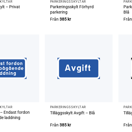
SKYLTAR
PARKERINGS­SKYLTAR
PARK
ylt – Privat
Parkeringsskylt Förhyrd
Park
parkering
Blå
Från
385
kr
Frå
SKYLTAR
PARKERINGS­SKYLTAR
PARK
t – Endast fordon
Tilläggsskylt Avgift – Blå
Till
e laddning
Från
385
kr
Frå