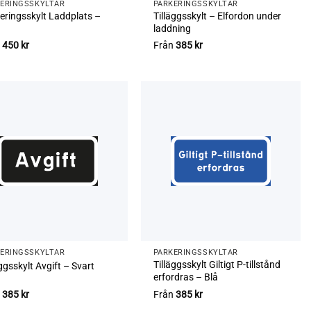
ERINGS­SKYLTAR
PARKERINGS­SKYLTAR
eringsskylt Laddplats –
Tilläggsskylt – Elfordon under
laddning
n
450
kr
Från
385
kr
ERINGS­SKYLTAR
PARKERINGS­SKYLTAR
Tilläggsskylt Giltigt P-tillstånd
äggsskylt Avgift – Svart
erfordras – Blå
n
385
kr
Från
385
kr