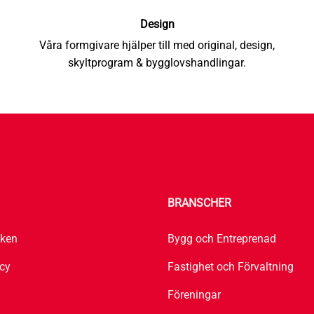
Design
Våra formgivare hjälper till med original, design,
skyltprogram & bygglovshandlingar.
BRANSCHER
iken
Bygg och Entreprenad
icy
Fastighet och Förvaltning
Föreningar