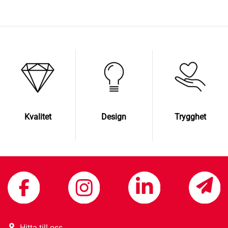
Kvalitet
Design
Trygghet
Hitta till oss