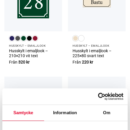
HUSSKYLT – EMALJLOOK
HUSSKYLT – EMALJLOOK
Husskylt i emaljlook –
Husskylt i emaljlook –
210×210 vit text
225×80 svart text
Från
320
kr
Från
220
kr
Samtycke
Information
Om