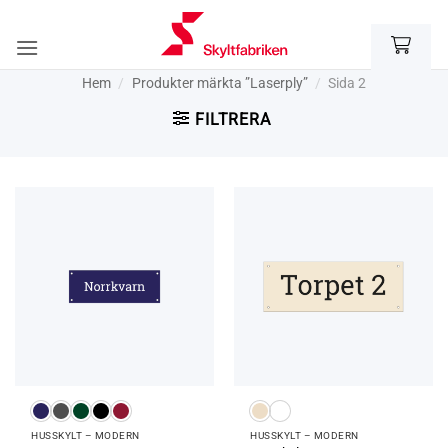
Skip
to
content
Hem
/
Produkter märkta ”Laserply”
/
Sida 2
FILTRERA
HUSSKYLT – MODERN
HUSSKYLT – MODERN