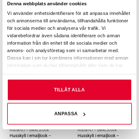
Denna webbplats använder cookies
Vi använder enhetsidentifierare för att anpassa innehållet
och annonserna till användarna, tillhandahålla funktioner
HUSSKYLT – EMALJLOOK
HUSSKYLT – EMALJLOOK
Husskylt i emaljlook –
Husskylt i emaljlook –
för sociala medier och analysera vår trafik. Vi
225×80 vit text
420×150 svart text
vidarebefordrar även sådana identifierare och annan
Från
220
kr
Från
380
kr
information från din enhet till de sociala medier och
annons- och analysföretag som vi samarbetar med.
Dessa kan i sin tur kombinera informationen med annan
information som du har tillhandahållit eller som de har
samlat in när du har använt deras tjänster.
TILLÅT ALLA
ANPASSA
HUSSKYLT – EMALJLOOK
HUSSKYLT – EMALJLOOK
Husskylt i emaljlook –
Husskylt i emaljlook –